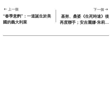
上一個
下一個
“春季意麪”：一道誕生於美
基努、桑婆《生死時速》後
國的義大利菜
再度聯手；安吉麗娜·朱莉同
《殭屍世界大戰/殭屍世界...