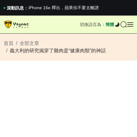
iPhone 16e 釋出，蘋果你不要太離譜
2026澳網男單收官：全滿貫對上全滿亞，德約...
滾動訊息：
《巔峰守衛 Highguard》正式上線，官...
iPhone 16e 釋出，蘋果你不要太離譜
切換語言為：
簡體
首頁
全部文章
義大利的研究揭穿了雞肉是“健康肉類”的神話