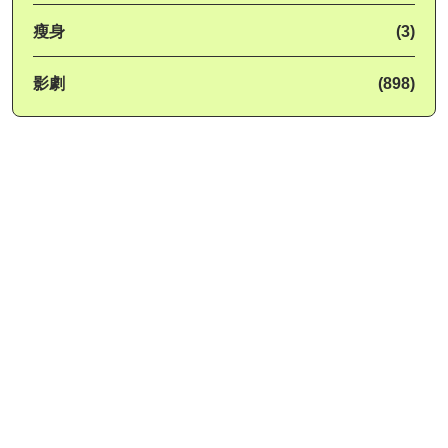
瘦身
(3)
影劇
(898)