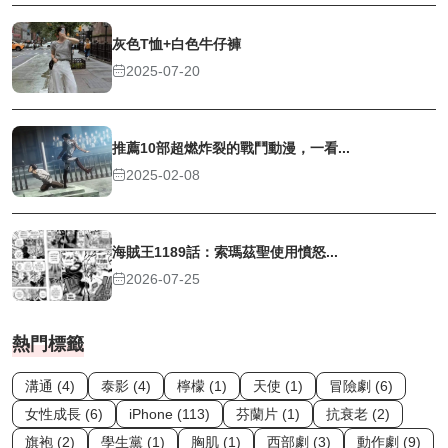
灰色T恤+白色牛仔褲
2025-07-20
推薦10部超燃炸裂的戰鬥動漫，一看...
2025-02-08
海賊王1189話：索瑪茲聖使用憤怒...
2026-07-25
熱門標籤
溝通 (4)
泰影 (4)
檸檬 (1)
天使 (1)
冒險劇 (6)
女性成長 (6)
iPhone (113)
芬蘭片 (1)
抗衰老 (2)
旗袍 (2)
學生黨 (1)
胸肌 (1)
西部劇 (3)
動作劇 (9)