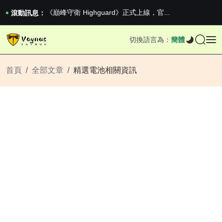
2026澳網男單收官：全滿貫對上全滿亞，德約...
《巔峰守衛 Highguard》正式上線，官...
滾動訊息：
男生找物件最重要的是什麼？太真實了
2026澳網男單收官：全滿貫對上全滿亞，德約...
切換語言為：
簡體
《巔峰守衛 Highguard》正式上線，官...
首頁
全部文章
精選電池相關資訊