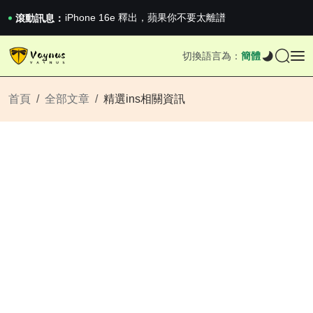
《巔峰守衛 Highguard》正式上線，官...
iPhone 16e 釋出，蘋果你不要太離譜
滾動訊息：
2026澳網男單收官：全滿貫對上全滿亞，德約...
《巔峰守衛 Highguard》正式上線，官...
切換語言為：
簡體
iPhone 16e 釋出，蘋果你不要太離譜
首頁
全部文章
精選ins相關資訊