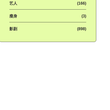
艺人
(166)
瘦身
(3)
影剧
(898)