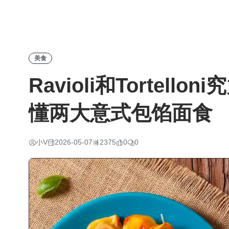
美食
Ravioli和Tortel
懂两大意式包馅面食
小V
2026-05-07
2375
0
0