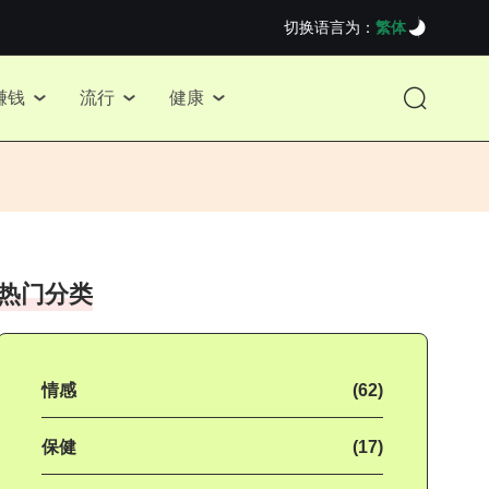
切换语言为：
繁体
赚钱
流行
健康
热门分类
情感
(62)
保健
(17)