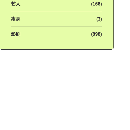
艺人
(166)
瘦身
(3)
影剧
(898)