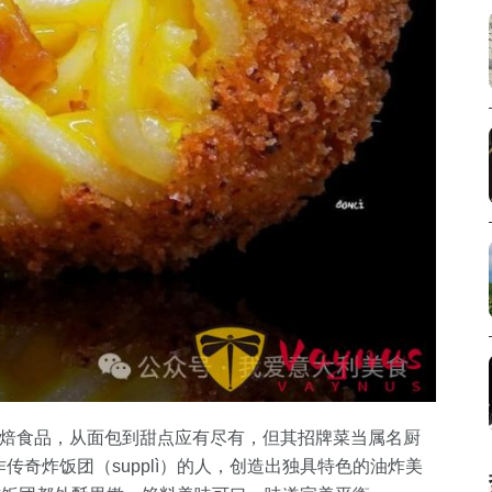
各种烘焙食品，从面包到甜点应有尽有，但其招牌菜当属名厨
饭制作传奇炸饭团（supplì）的人，创造出独具特色的油炸美