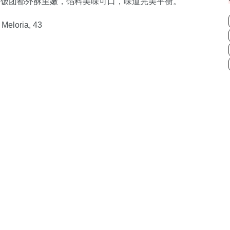
的炸饭团都外酥里嫩，馅料美味可口，味道完美平衡。
 Meloria, 43