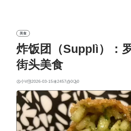
美食
炸饭团（Supplì）
街头美食
小V
2026-03-15
2457
0
0