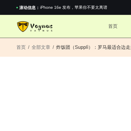
《巅峰守卫 Highguard》正式上线，官...
iPhone 16e 发布，苹果你不要太离谱
滚动信息：
2026澳网男单收官：全满贯对上全满亚，德约...
《巅峰守卫 Highguard》正式上线，官...
首页
iPhone 16e 发布，苹果你不要太离谱
首页
全部文章
炸饭团（Supplì）：罗马最适合边