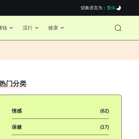
切换语言为：
繁体
赚钱
流行
健康
热门分类
情感
(62)
保健
(17)