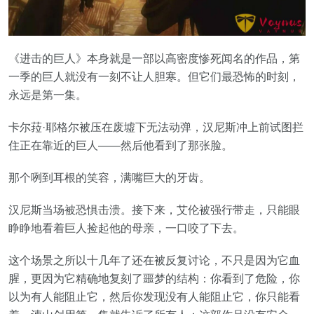
《进击的巨人》本身就是一部以高密度惨死闻名的作品，第
一季的巨人就没有一刻不让人胆寒。但它们最恐怖的时刻，
永远是第一集。
卡尔菈·耶格尔被压在废墟下无法动弹，汉尼斯冲上前试图拦
住正在靠近的巨人——然后他看到了那张脸。
那个咧到耳根的笑容，满嘴巨大的牙齿。
汉尼斯当场被恐惧击溃。接下来，艾伦被强行带走，只能眼
睁睁地看着巨人捡起他的母亲，一口咬了下去。
这个场景之所以十几年了还在被反复讨论，不只是因为它血
腥，更因为它精确地复刻了噩梦的结构：你看到了危险，你
以为有人能阻止它，然后你发现没有人能阻止它，你只能看