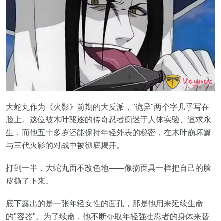
大蛇丸作为《火影》前期的大反派，"诡异"两个字几乎写在
脸上。这位被木叶驱逐的传奇忍者痴迷于人体实验、追求永
生，而他五十多岁还能保持年轻外表的秘密，在木叶崩坏篇
与三代火影的对战中被彻底揭开。
打到一半，大蛇丸面不改色地——像摘面具一样把自己的脸
皮撕了下来。
底下露出的是一张年轻女性的面孔，那是他用来延续生命
的"容器"。为了续命，他不断夺取年轻强壮忍者的身体来替