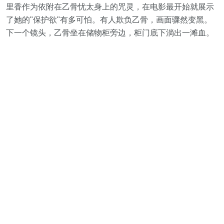
里香作为依附在乙骨忧太身上的咒灵，在电影最开始就展示
了她的"保护欲"有多可怕。有人欺负乙骨，画面骤然变黑。
下一个镜头，乙骨坐在储物柜旁边，柜门底下淌出一滩血。