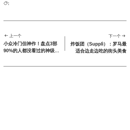
:
上一个
下一个
小众冷门但神作！盘点3部
炸饭团（Supplì）：罗马最
90%的人都没看过的神级剧
适合边走边吃的街头美食
场动画