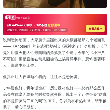
说到恐怖动画，大家脑子里蹦出来的大概都是那几个老面孔
——《Another》的花式死法堪比《死神来了》动画版，《尸
鬼》用慢火把人性最阴暗的角落煲了个透，今年的《小神八
不可怕》更是直接在幼儿园操场上搞灵异事件。恐怖番要吓
人，那是本职工作。
但真正让人夜里睡不着的，往往不是恐怖番。
少年漫也好，青年漫也好，历史题材也好——总有那么些作
品会在你毫无防备的时候突然变脸，甩出一个让你怀疑"这真
的不是伊藤润二画的吗"的画面。你以为在看热血番，结果被
喂了一嘴心理阴影。