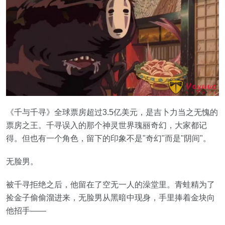
《千与千寻》全球票房超过3.5亿美元，是吉卜力当之无愧的
票房之王。千寻误入的那个神灵世界瑰丽奇幻，大家都记
得。但也有一个角色，留下的印象不是"奇幻"而是"阴间"。
无脸男。
被千寻拒绝之后，他留在了空无一人的澡堂里。青蛙精为了
捡金子偷偷溜进来，无脸男从黑暗中现身，手里捧着金块向
他招手——