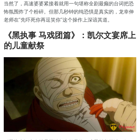
当然了，高速婆婆紧接着就用一句堪称全剧最癫的台词把恐
怖氛围炸了个粉碎。但那几秒钟的纯恐惧是真实的，龙幸伸
老师在"先吓死你再逗笑你"这个操作上深谙其道。
《黑执事 马戏团篇》：凯尔文宴席上
的儿童献祭