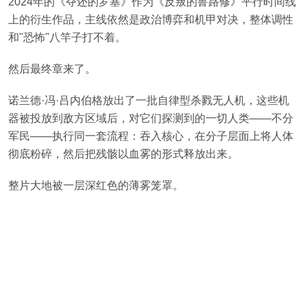
2024年的《夺还的罗塞》作为《反叛的鲁路修》平行时间线
上的衍生作品，主线依然是政治博弈和机甲对决，整体调性
和"恐怖"八竿子打不着。
然后最终章来了。
诺兰德·冯·吕内伯格放出了一批自律型杀戮无人机，这些机
器被投放到敌方区域后，对它们探测到的一切人类——不分
军民——执行同一套流程：吞入核心，在分子层面上将人体
彻底粉碎，然后把残骸以血雾的形式释放出来。
整片大地被一层深红色的薄雾笼罩。