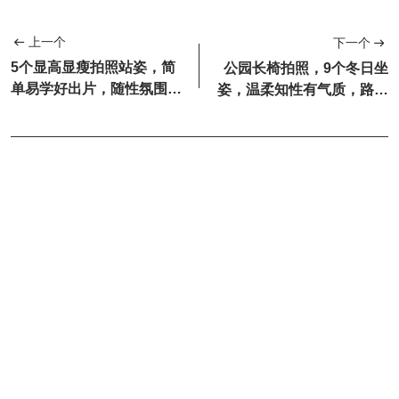
上一个
下一个
5个显高显瘦拍照站姿，简
公园长椅拍照，9个冬日坐
单易学好出片，随性氛围拉
姿，温柔知性有气质，路人
满！
视角也很美