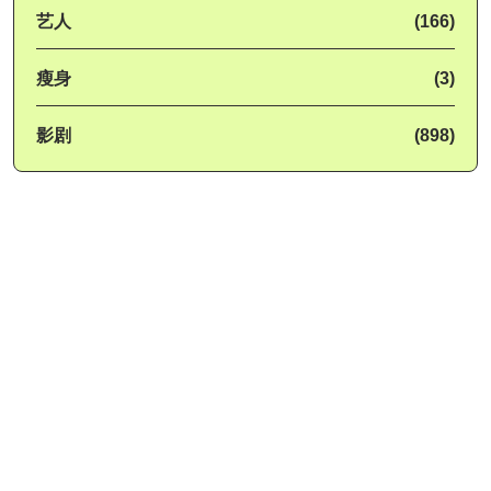
艺人
(166)
瘦身
(3)
影剧
(898)