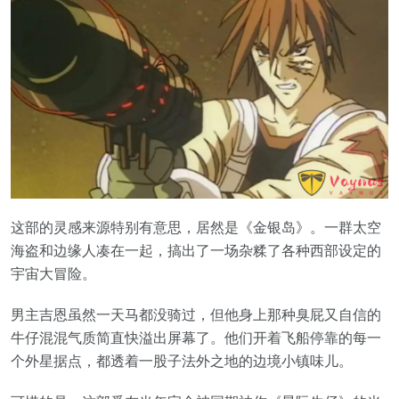
这部的灵感来源特别有意思，居然是《金银岛》。一群太空
海盗和边缘人凑在一起，搞出了一场杂糅了各种西部设定的
宇宙大冒险。
男主吉恩虽然一天马都没骑过，但他身上那种臭屁又自信的
牛仔混混气质简直快溢出屏幕了。他们开着飞船停靠的每一
个外星据点，都透着一股子法外之地的边境小镇味儿。