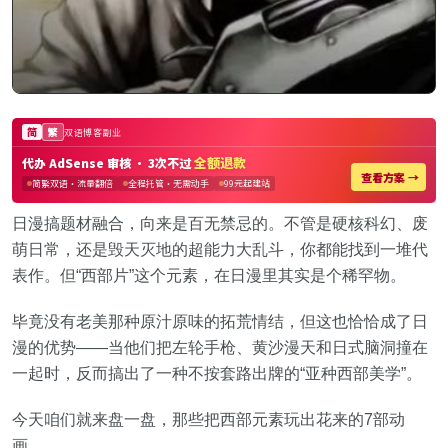
日漫搞题材融合，向来是百无禁忌的。不管是硬核科幻、废
萌日常，还是毁天灭地的超能力大乱斗，你都能找到一堆代
表作。但“西部片”这个元素，在日漫里其实是个稀罕物。
毕竟没有老美那种原汁原味的拓荒情结，但这也恰恰成了日
漫的优势——当他们把左轮手枪、黄沙漫天和日式脑洞撞在
一起时，反而搞出了一种不按套路出牌的“亚种西部美学”。
今天咱们就来盘一盘，那些把西部元素玩出花来的7部动
画。