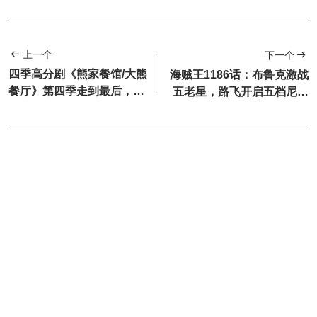
上一个
下一个
四季高分剧《熊家餐馆/大熊
海贼王1186话：布鲁克激战
餐厅》第四季走到最后，最
五老星，路飞开启五档尼卡
催泪的不是重逢，是告别
形态