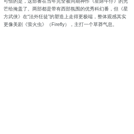
可惜的是，这部番在当年完全被同期神作《星际牛仔》的光
芒给掩盖了。两部都是带有西部氛围的优秀科幻番，但《星
方武侠》在“法外狂徒”的塑造上走得更极端，整体观感其实
更像美剧《萤火虫》（Firefly），主打一个草莽气息。