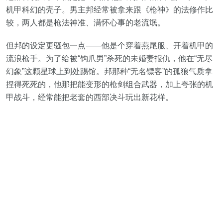
机甲科幻的壳子。男主邦经常被拿来跟《枪神》的法修作比
较，两人都是枪法神准、满怀心事的老流氓。
但邦的设定更骚包一点——他是个穿着燕尾服、开着机甲的
流浪枪手。为了给被“钩爪男”杀死的未婚妻报仇，他在“无尽
幻象”这颗星球上到处踢馆。邦那种“无名镖客”的孤狼气质拿
捏得死死的，他那把能变形的枪剑组合武器，加上夸张的机
甲战斗，经常能把老套的西部决斗玩出新花样。