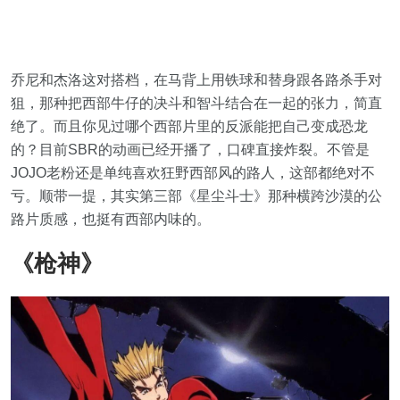
乔尼和杰洛这对搭档，在马背上用铁球和替身跟各路杀手对
狙，那种把西部牛仔的决斗和智斗结合在一起的张力，简直
绝了。而且你见过哪个西部片里的反派能把自己变成恐龙
的？目前SBR的动画已经开播了，口碑直接炸裂。不管是
JOJO老粉还是单纯喜欢狂野西部风的路人，这部都绝对不
亏。顺带一提，其实第三部《星尘斗士》那种横跨沙漠的公
路片质感，也挺有西部内味的。
《枪神》