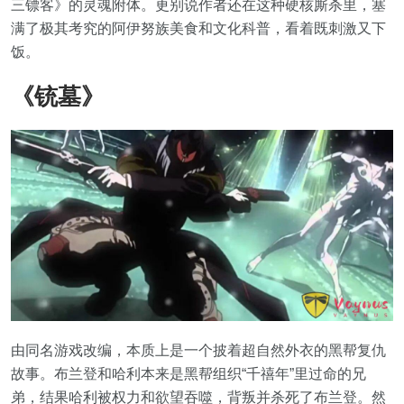
三镖客》的灵魂附体。更别说作者还在这种硬核厮杀里，塞
满了极其考究的阿伊努族美食和文化科普，看着既刺激又下
饭。
《铳墓》
由同名游戏改编，本质上是一个披着超自然外衣的黑帮复仇
故事。布兰登和哈利本来是黑帮组织“千禧年”里过命的兄
弟，结果哈利被权力和欲望吞噬，背叛并杀死了布兰登。然