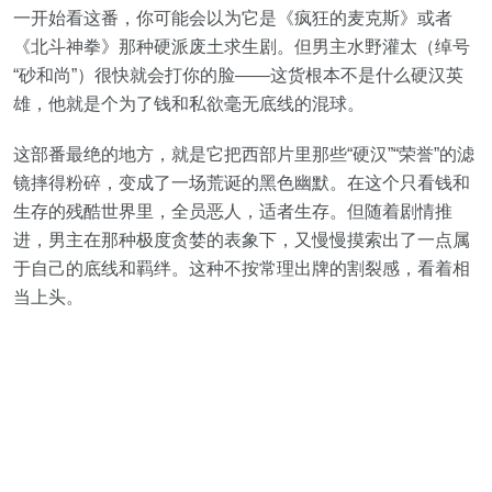
一开始看这番，你可能会以为它是《疯狂的麦克斯》或者
《北斗神拳》那种硬派废土求生剧。但男主水野灌太（绰号
“砂和尚”）很快就会打你的脸——这货根本不是什么硬汉英
雄，他就是个为了钱和私欲毫无底线的混球。
这部番最绝的地方，就是它把西部片里那些“硬汉”“荣誉”的滤
镜摔得粉碎，变成了一场荒诞的黑色幽默。在这个只看钱和
生存的残酷世界里，全员恶人，适者生存。但随着剧情推
进，男主在那种极度贪婪的表象下，又慢慢摸索出了一点属
于自己的底线和羁绊。这种不按常理出牌的割裂感，看着相
当上头。