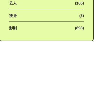
艺人
(166)
瘦身
(3)
影剧
(898)