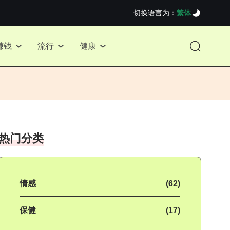
切换语言为：
繁体
赚钱
流行
健康
热门分类
情感
(62)
保健
(17)