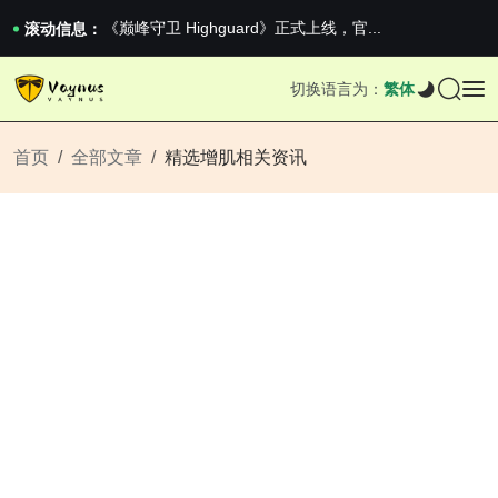
《巅峰守卫 Highguard》正式上线，官...
滚动信息：
男生找对象最重要的是什么？太真实了
2026澳网男单收官：全满贯对上全满亚，德约...
切换语言为：
繁体
《巅峰守卫 Highguard》正式上线，官...
首页
全部文章
精选增肌相关资讯