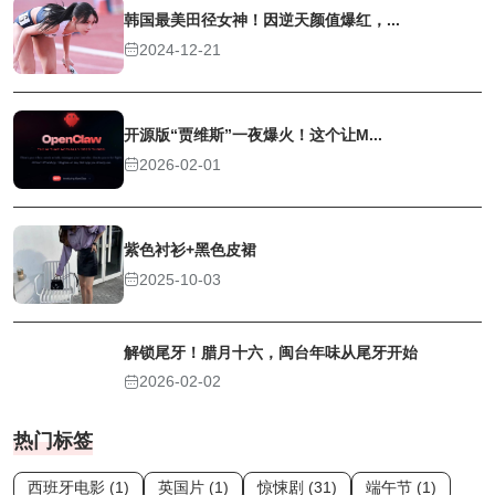
韩国最美田径女神！因逆天颜值爆红，...
2024-12-21
开源版“贾维斯”一夜爆火！这个让M...
2026-02-01
紫色衬衫+黑色皮裙
2025-10-03
解锁尾牙！腊月十六，闽台年味从尾牙开始
2026-02-02
热门标签
西班牙电影 (1)
英国片 (1)
惊悚剧 (31)
端午节 (1)