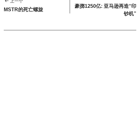
上一个
豪掷1250亿: 亚马逊再造“印
MSTR的死亡螺旋
钞机”