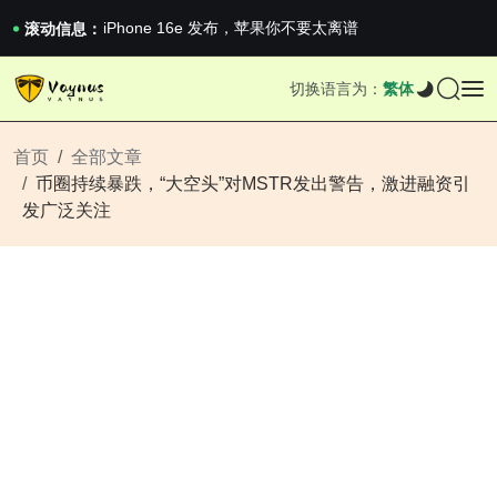
《巅峰守卫 Highguard》正式上线，官...
iPhone 16e 发布，苹果你不要太离谱
滚动信息：
2026澳网男单收官：全满贯对上全满亚，德约...
《巅峰守卫 Highguard》正式上线，官...
切换语言为：
繁体
iPhone 16e 发布，苹果你不要太离谱
首页
全部文章
币圈持续暴跌，“大空头”对MSTR发出警告，激进融资引
发广泛关注