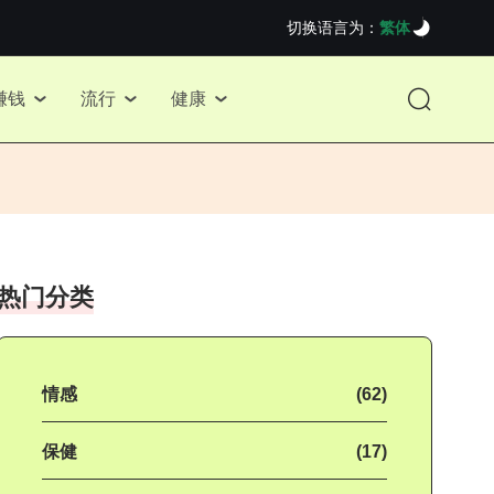
切换语言为：
繁体
赚钱
流行
健康
热门分类
情感
(62)
保健
(17)