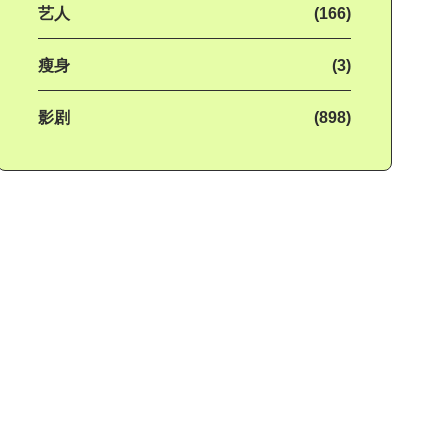
艺人
(166)
瘦身
(3)
影剧
(898)