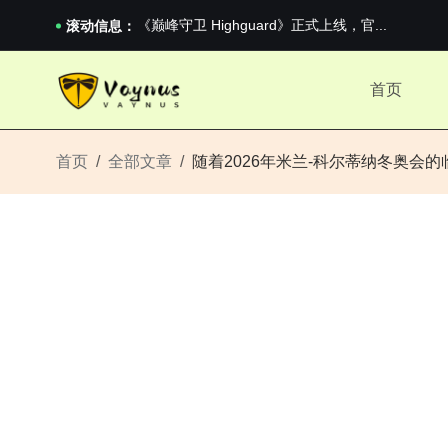
《巅峰守卫 Highguard》正式上线，官...
滚动信息：
男生找对象最重要的是什么？太真实了
2026澳网男单收官：全满贯对上全满亚，德约...
《巅峰守卫 Highguard》正式上线，官...
首页
首页
全部文章
随着2026年米兰-科尔蒂纳冬奥会