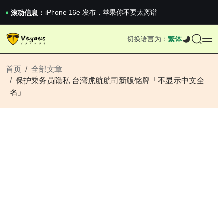
《巅峰守卫 Highguard》正式上线，官...
iPhone 16e 发布，苹果你不要太离谱
滚动信息：
2026澳网男单收官：全满贯对上全满亚，德约...
《巅峰守卫 Highguard》正式上线，官...
切换语言为：
繁体
iPhone 16e 发布，苹果你不要太离谱
首页
全部文章
保护乘务员隐私 台湾虎航航司新版铭牌「不显示中文全
名」