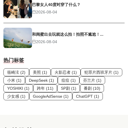
巴黎女人40度时穿了什么？
2026-08-04
和闺蜜出去玩就这么拍！拍照不尴尬！...
2026-08-04
热门标签
筱崎泫 (2)
美照 (1)
火影忍者 (1)
犯罪片西班牙片 (1)
小米 (1)
DeepSeek (1)
痘痘 (1)
芬兰片 (1)
YOSHIKI (1)
跨年 (11)
SP剧 (1)
番剧 (10)
少女感 (1)
GoogleAdSense (1)
ChatGPT (1)