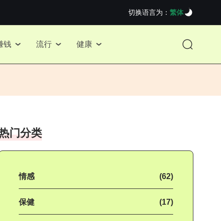
切换语言为：
繁体
赚钱
流行
健康
热门分类
情感
(62)
保健
(17)