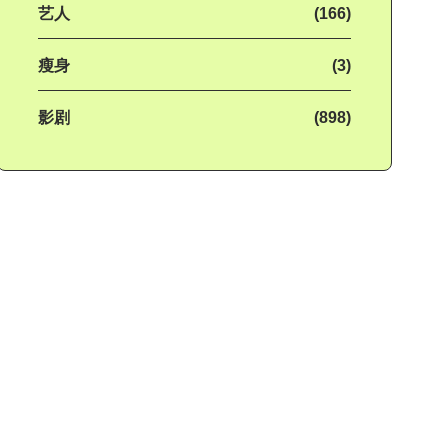
艺人
(166)
瘦身
(3)
影剧
(898)