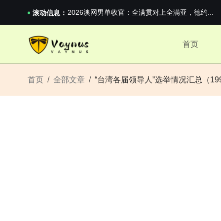
男生找对象最重要的是什么？太真实了
2026澳网男单收官：全满贯对上全满亚，德约...
滚动信息：
《巅峰守卫 Highguard》正式上线，官...
男生找对象最重要的是什么？太真实了
首页
2026澳网男单收官：全满贯对上全满亚，德约...
《巅峰守卫 Highguard》正式上线，官...
首页
全部文章
“台湾各届领导人”选举情况汇总（199