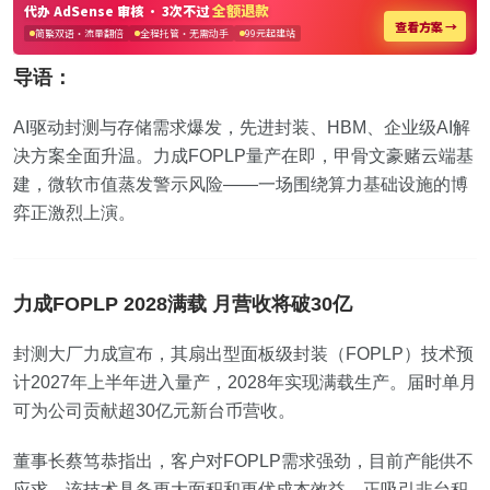
导语：
AI驱动封测与存储需求爆发，先进封装、HBM、企业级AI解
决方案全面升温。力成FOPLP量产在即，甲骨文豪赌云端基
建，微软市值蒸发警示风险——一场围绕算力基础设施的博
弈正激烈上演。
力成FOPLP 2028满载 月营收将破30亿
封测大厂力成宣布，其扇出型面板级封装（FOPLP）技术预
计2027年上半年进入量产，2028年实现满载生产。届时单月
可为公司贡献超30亿元新台币营收。
董事长蔡笃恭指出，客户对FOPLP需求强劲，目前产能供不
应求。该技术具备更大面积和更优成本效益，正吸引非台积