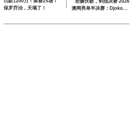
罚款1200万！禁赛25场！
老骥伏枥，剑指决赛 2026
保罗乔治，天塌了！
澳网男单半决赛：Djokovic
VS Sinner