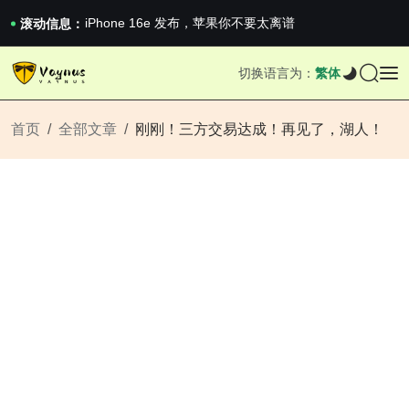
iPhone 16e 发布，苹果你不要太离谱
滚动信息：
2026澳网男单收官：全满贯对上全满亚，德约...
《巅峰守卫 Highguard》正式上线，官...
iPhone 16e 发布，苹果你不要太离谱
切换语言为：
繁体
首页
全部文章
刚刚！三方交易达成！再见了，湖人！