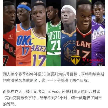
湖人整个赛季都将补强3D侧翼列为头号目标，亨特和埃利斯
均在引援名单前两名，这下一下子就没了两个目标。
而就在昨天，骑士记者Chris Fedor还爆料湖人想用八村塁
+克内克特报价亨特，结果不到24小时，骑士就选择了国王
的筹码。