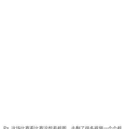
Ps. 这场比赛看比赛没想着截图，去翻了很多视频一个个截