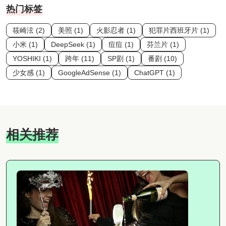
热门标签
筱崎泫 (2)
美照 (1)
火影忍者 (1)
犯罪片西班牙片 (1)
小米 (1)
DeepSeek (1)
痘痘 (1)
芬兰片 (1)
YOSHIKI (1)
跨年 (11)
SP剧 (1)
番剧 (10)
少女感 (1)
GoogleAdSense (1)
ChatGPT (1)
相关推荐