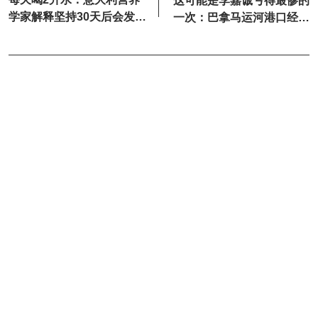
这可能是李嘉诚亏得最惨的
学家解释坚持30天后会发生
一次：巴拿马运河港口经营
什么
权