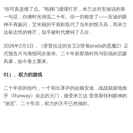
“你可真是慢了点。”电梯门缓缓打开，米兰达对安迪说的第
一句话，仿佛时光倒流二十年。但一切都变了——安迪的眼
神不再躲闪，艾米丽的平底鞋取代了当年的恨天高，而米兰
达标志性的锋芒，似乎被时代磨钝了几分。
2026年2月1日，《穿普拉达的女王2/穿着prada的恶魔2》正
式预告片与海报同步发布。二十年前那场时尚与职场的启蒙
风暴，如今卷土重来。
01）、权力的游戏
二十年前的纽约，一个初出茅庐的姑娘安迪，战战兢兢地推
开《Runway》杂志的大门，接受米兰达·普里斯特利眼神的
“凌迟”。二十年后，权力的天平已然倾斜。