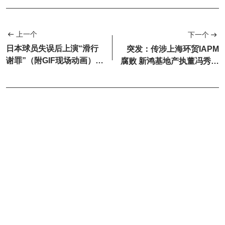
上一个
下一个
日本球员失误后上演“滑行
突发：传涉上海环贸IAPM
谢罪”（附GIF现场动画），
腐败 新鸿基地产执董冯秀炎
全网笑疯！
遭停职