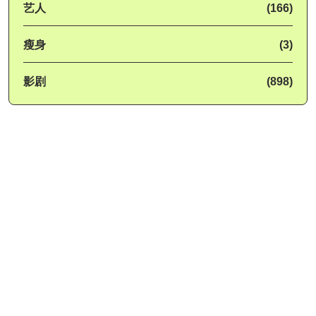
艺人
(166)
瘦身
(3)
影剧
(898)