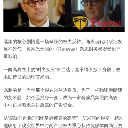
续集的核心剧情是一场辛辣的权力反转。随着当代出版业发
展不景气，曾风光无限的《Runway》杂志财务状况受到严
重影响。
一向高高在上的“时尚女王”米兰达，竟不得不放下身段，去
求助昔日的助理艾米丽。
讽刺的是，当年那个跟在米兰达身后、为了一杯咖啡跑断腿
的艾米丽，如今已摇身一变，成为一家奢侈品集团的高管，
手中正握着米兰达急需的广告资金。
从“端咖啡的助理”到“掌握预算的高管”，艾米丽的蜕变，精准
地映射了现实世界中时尚产业权力重心从传统媒体向商业资