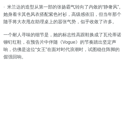
· 米兰达的造型从第一部的张扬霸气转向了内敛的“静奢风”。
她身着卡其色风衣搭配紫色衬衫，高级感依旧，但当年那个
随手将大衣甩在助理桌上的嚣张气势，似乎收敛了许多。
一个耐人寻味的细节是，她的标志性高跟鞋换成了瓦伦蒂诺
铆钉红鞋，在预告片中伴随《Vogue》的节奏踏出坚定声
响，仿佛是这位“女王”在面对时代浪潮时，试图稳住阵脚的
倔强回响。