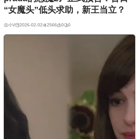
“女魔头”低头求助，新王当立？
小V
2026-02-02
2566
0
0