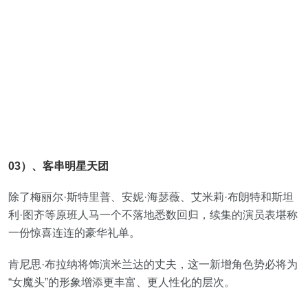
03）、客串明星天团
除了梅丽尔·斯特里普、安妮·海瑟薇、艾米莉·布朗特和斯坦
利·图齐等原班人马一个不落地悉数回归，续集的演员表堪称
一份惊喜连连的豪华礼单。
肯尼思·布拉纳将饰演米兰达的丈夫，这一新增角色势必将为
“女魔头”的形象增添更丰富、更人性化的层次。