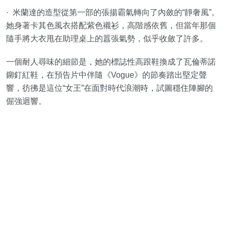
· 米蘭達的造型從第一部的張揚霸氣轉向了內斂的“靜奢風”。
她身著卡其色風衣搭配紫色襯衫，高階感依舊，但當年那個
隨手將大衣甩在助理桌上的囂張氣勢，似乎收斂了許多。
一個耐人尋味的細節是，她的標誌性高跟鞋換成了瓦倫蒂諾
鉚釘紅鞋，在預告片中伴隨《Vogue》的節奏踏出堅定聲
響，彷彿是這位“女王”在面對時代浪潮時，試圖穩住陣腳的
倔強迴響。