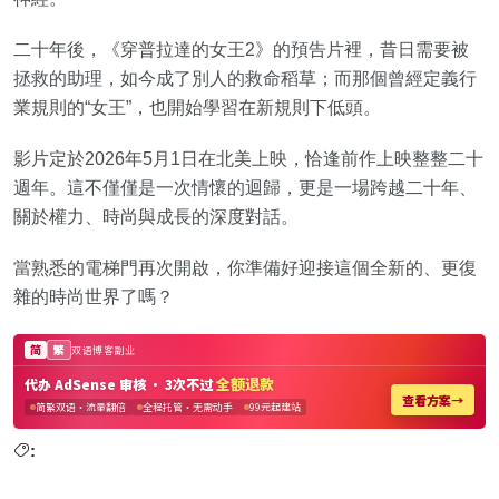
二十年後，《穿普拉達的女王2》的預告片裡，昔日需要被
拯救的助理，如今成了別人的救命稻草；而那個曾經定義行
業規則的“女王”，也開始學習在新規則下低頭。
影片定於2026年5月1日在北美上映，恰逢前作上映整整二十
週年。這不僅僅是一次情懷的迴歸，更是一場跨越二十年、
關於權力、時尚與成長的深度對話。
當熟悉的電梯門再次開啟，你準備好迎接這個全新的、更復
雜的時尚世界了嗎？
: