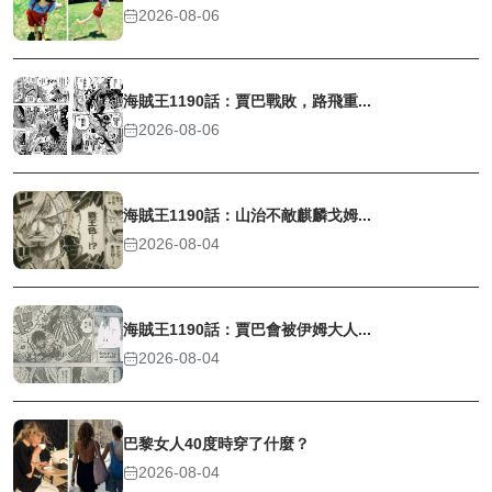
2026-08-06
海賊王1190話：賈巴戰敗，路飛重...
2026-08-06
海賊王1190話：山治不敵麒麟戈姆...
2026-08-04
海賊王1190話：賈巴會被伊姆大人...
2026-08-04
巴黎女人40度時穿了什麼？
2026-08-04