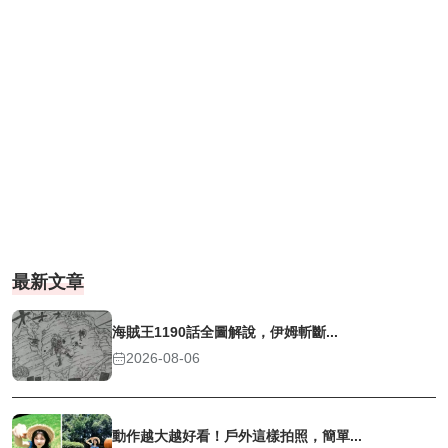
最新文章
海賊王1190話全圖解說，伊姆斬斷...
2026-08-06
動作越大越好看！戶外這樣拍照，簡單...