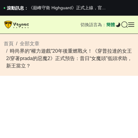
《巔峰守衛 Highguard》正式上線，官...
滾動訊息：
iPhone 16e 釋出，蘋果你不要太離譜
2026澳網男單收官：全滿貫對上全滿亞，德約...
《巔峰守衛 Highguard》正式上線，官...
切換語言為：
簡體
iPhone 16e 釋出，蘋果你不要太離譜
首頁
全部文章
時尚界的“權力遊戲”20年後重燃戰火！《穿普拉達的女王
2/穿著prada的惡魔2》正式預告：昔日“女魔頭”低頭求助，
新王當立？