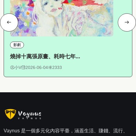
影劇
燒掉十萬張原畫、耗時七年...
小V
2026-06-04
2333
Vaynus 是一個多元化內容平臺，涵蓋生活、賺錢、流行、