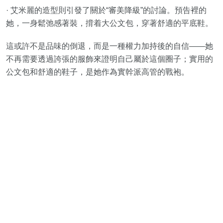
· 艾米麗的造型則引發了關於“審美降級”的討論。預告裡的
她，一身鬆弛感著裝，揹着大公文包，穿著舒適的平底鞋。
這或許不是品味的倒退，而是一種權力加持後的自信——她
不再需要透過誇張的服飾來證明自己屬於這個圈子；實用的
公文包和舒適的鞋子，是她作為實幹派高管的戰袍。