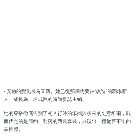
· 安迪的變化最為直觀。她已從那個需要被“改造”的職場新
人，成長為一名成熟的時尚雜誌主編。
她的穿搭徹底告別了初入行時的笨拙與後來的刻意堆砌，取
而代之的是簡約、利落的西裝套裝，展現出一種從容不迫的
掌控感。