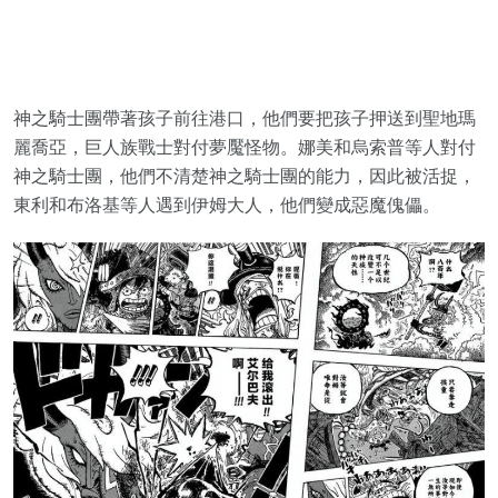
神之騎士團帶著孩子前往港口，他們要把孩子押送到聖地瑪
麗喬亞，巨人族戰士對付夢魘怪物。娜美和烏索普等人對付
神之騎士團，他們不清楚神之騎士團的能力，因此被活捉，
東利和布洛基等人遇到伊姆大人，他們變成惡魔傀儡。