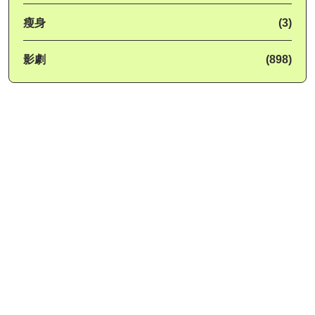
瘦身
(3)
影劇
(898)