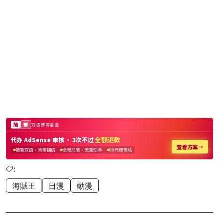
:
海賊王
日漫
動漫