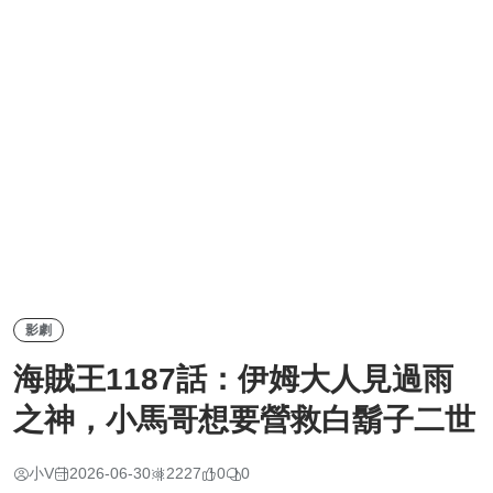
影劇
海賊王1187話：伊姆大人見過雨
之神，小馬哥想要營救白鬍子二世
小V
2026-06-30
2227
0
0