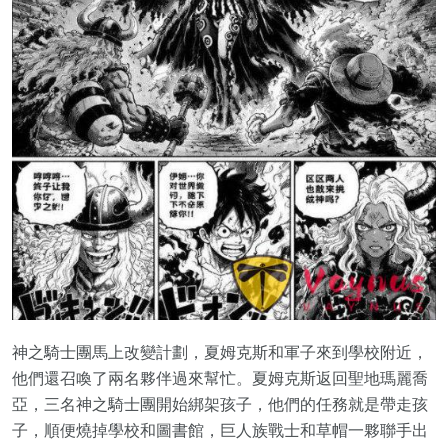
神之騎士團馬上改變計劃，夏姆克斯和軍子來到學校附近，
他們還召喚了兩名夥伴過來幫忙。夏姆克斯返回聖地瑪麗喬
亞，三名神之騎士團開始綁架孩子，他們的任務就是帶走孩
子，順便燒掉學校和圖書館，巨人族戰士和草帽一夥聯手出