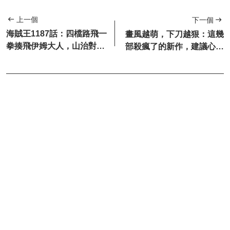
上一個
下一個
海賊王1187話：四檔路飛一
畫風越萌，下刀越狠：這幾
拳揍飛伊姆大人，山治對付
部殺瘋了的新作，建議心理
麒麟戈姆聖
承受能力差的慎點