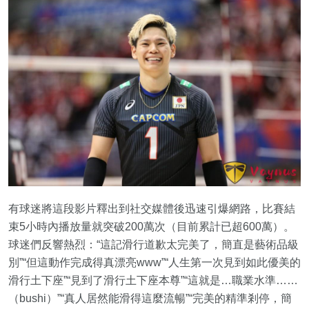
有球迷將這段影片釋出到社交媒體後迅速引爆網路，比賽結
束5小時內播放量就突破200萬次（目前累計已超600萬）。
球迷們反響熱烈：“這記滑行道歉太完美了，簡直是藝術品級
別”“但這動作完成得真漂亮www”“人生第一次見到如此優美的
滑行土下座”“見到了滑行土下座本尊”“這就是…職業水準……
（bushi）”“真人居然能滑得這麼流暢”“完美的精準剎停，簡