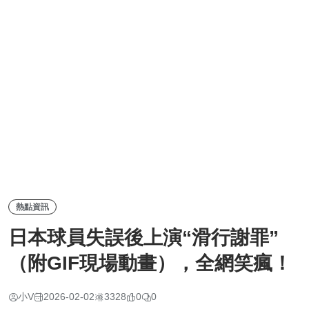
熱點資訊
日本球員失誤後上演“滑行謝罪”
（附GIF現場動畫），全網笑瘋！
小V
2026-02-02
3328
0
0