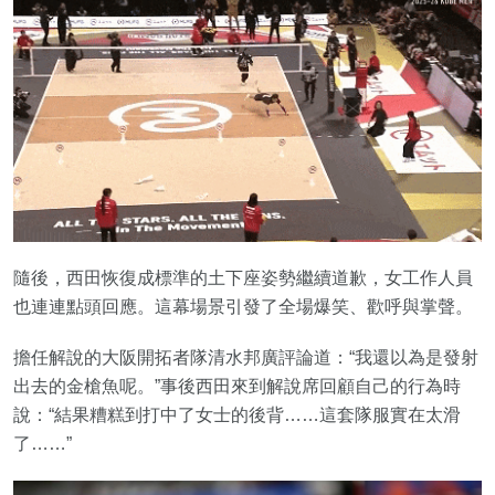
隨後，西田恢復成標準的土下座姿勢繼續道歉，女工作人員
也連連點頭回應。這幕場景引發了全場爆笑、歡呼與掌聲。
擔任解說的大阪開拓者隊清水邦廣評論道：“我還以為是發射
出去的金槍魚呢。”事後西田來到解說席回顧自己的行為時
說：“結果糟糕到打中了女士的後背……這套隊服實在太滑
了……”