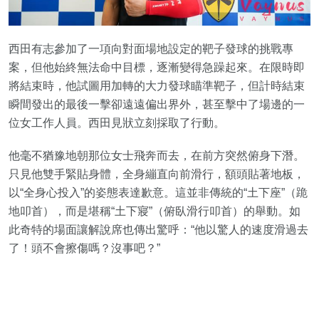
西田有志參加了一項向對面場地設定的靶子發球的挑戰專
案，但他始終無法命中目標，逐漸變得急躁起來。在限時即
將結束時，他試圖用加轉的大力發球瞄準靶子，但計時結束
瞬間發出的最後一擊卻遠遠偏出界外，甚至擊中了場邊的一
位女工作人員。西田見狀立刻採取了行動。
他毫不猶豫地朝那位女士飛奔而去，在前方突然俯身下潛。
只見他雙手緊貼身體，全身繃直向前滑行，額頭貼著地板，
以“全身心投入”的姿態表達歉意。這並非傳統的“土下座”（跪
地叩首），而是堪稱“土下寢”（俯臥滑行叩首）的舉動。如
此奇特的場面讓解說席也傳出驚呼：“他以驚人的速度滑過去
了！頭不會擦傷嗎？沒事吧？”