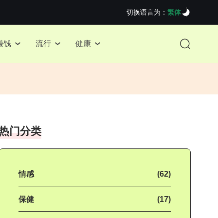
切换语言为：
繁体
赚钱
流行
健康
热门分类
情感
(62)
保健
(17)