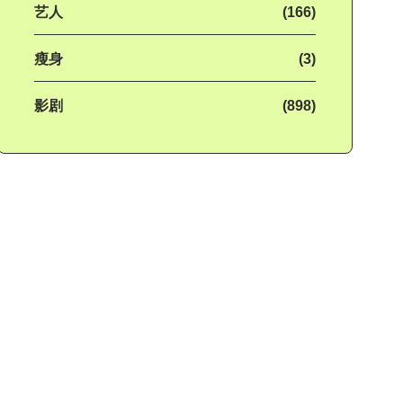
艺人
(166)
瘦身
(3)
影剧
(898)