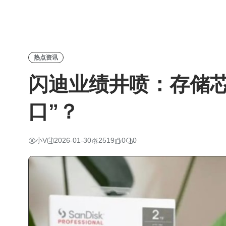
热点资讯
闪迪业绩井喷：存储芯
口”？
小V
2026-01-30
2519
0
0