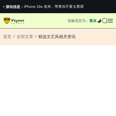
《巅峰守卫 Highguard》正式上线，官...
iPhone 16e 发布，苹果你不要太离谱
滚动信息：
2026澳网男单收官：全满贯对上全满亚，德约...
《巅峰守卫 Highguard》正式上线，官...
切换语言为：
繁体
iPhone 16e 发布，苹果你不要太离谱
首页
全部文章
精选文艺风相关资讯