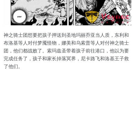
神之骑士团想要把孩子押送到圣地玛丽乔亚当人质，东利和
布洛基等人对付梦魇怪物，娜美和乌索普等人对付神之骑士
团，他们都战败了。索玛兹圣带着孩子前往港口，他以为要
完成任务了，孩子和家长掉落冥界，尼卡路飞和洛基王子救
了他们。