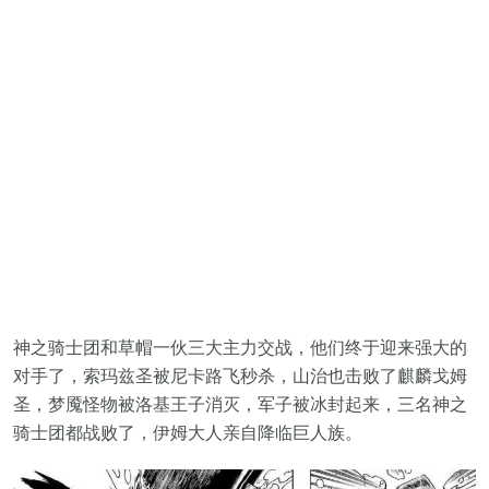
神之骑士团和草帽一伙三大主力交战，他们终于迎来强大的
对手了，索玛兹圣被尼卡路飞秒杀，山治也击败了麒麟戈姆
圣，梦魇怪物被洛基王子消灭，军子被冰封起来，三名神之
骑士团都战败了，伊姆大人亲自降临巨人族。