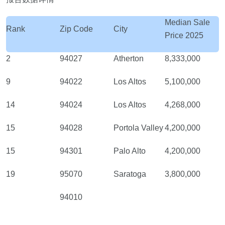
Median Sale
Rank
Zip Code
City
Price 2025
2
94027
Atherton
8,333,000
9
94022
Los Altos
5,100,000
14
94024
Los Altos
4,268,000
15
94028
Portola Valley
4,200,000
15
94301
Palo Alto
4,200,000
19
95070
Saratoga
3,800,000
94010