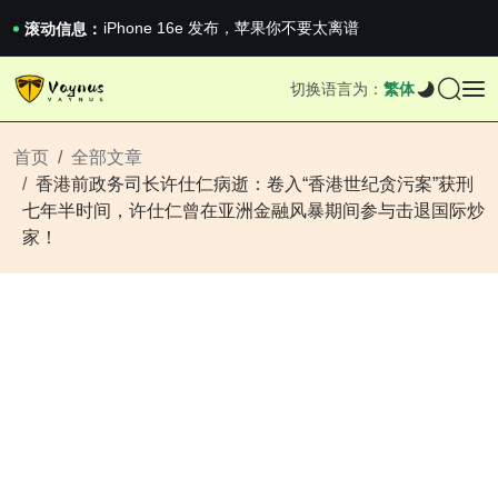
《巅峰守卫 Highguard》正式上线，官...
iPhone 16e 发布，苹果你不要太离谱
滚动信息：
2026澳网男单收官：全满贯对上全满亚，德约...
《巅峰守卫 Highguard》正式上线，官...
切换语言为：
繁体
iPhone 16e 发布，苹果你不要太离谱
首页
全部文章
香港前政务司长许仕仁病逝：卷入“香港世纪贪污案”获刑
七年半时间，许仕仁曾在亚洲金融风暴期间参与击退国际炒
家！