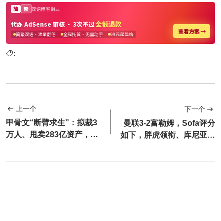
:
上一个
下一个
甲骨文“断臂求生”：拟裁3
曼联3-2富勒姆，Sofa评分
万人、甩卖283亿资产，AI
如下，胖虎领衔、库尼亚紧
豪赌逼入绝境
随其后