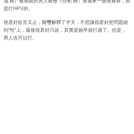
滋 飾）被相親的男人龔璽（任彬 飾）推過來一個免費券，那
是打HPV的。
祝君好欲言又止，龔璽解釋了半天，不想讓祝君好把問題繞
到“性”上，最後祝君好只說，其實是她早就打過了。但是，
男人也可以打。