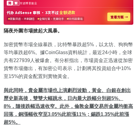
隔夜外圍市場掀起大風暴。
加密貨幣市場全線暴跌，比特幣暴跌超5%，以太坊、狗狗幣
等均暴跌超6%。據CoinGlass資料統計，最近24小時，全球
共有227939人被爆倉。有分析指出，市場資金正迅速從加密
貨幣市場撤出，有加密公司表示，計劃將其投資組合中10%
至15%的資金配置到實物黃金。
與此同時，貴金屬市場也上演劇烈波動，黃金、白銀在創出
歷史新高後，雙雙大幅跳水，日內最大跌幅分別超5%、
8%，隨後跌幅迅速收窄。此外，倫敦金屬交易所金屬均衝高
回落，銅漲幅收窄至3.05%此前漲11%；錫跌1.35%此前漲
超5%。