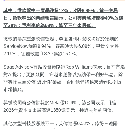
其中，微軟盤中一度暴跌超12%，收跌9.99%，前一交易
日，微軟釋出的業績報告顯示，公司雲業務增速從40%放緩
至39%；毛利率約為68%，降至三年來最低。
微軟的暴跌重創軟體板塊，季度盈利和營收均好於預期的
ServiceNow暴跌9.94%，賽富時大跌6.09%，甲骨文大跌
2.19%，德國軟體商SAP暴跌15.2%。
Sage Advisory首席投資策略師Rob Williams表示，目前市場
對AI提出了更多疑問，它越來越難以持續帶來利好訊息。除
非科技巨頭公佈“爆炸性”業績，否則他們將越來越難以提振
市場情緒。
與微軟同時公佈財報的Meta漲10.4%，該公司表示，預計
2026年資本支出最高達1350億美元，接近去年的兩倍。
其他大型科技股漲跌不一，英偉達漲0.52%，錄得三連陽；