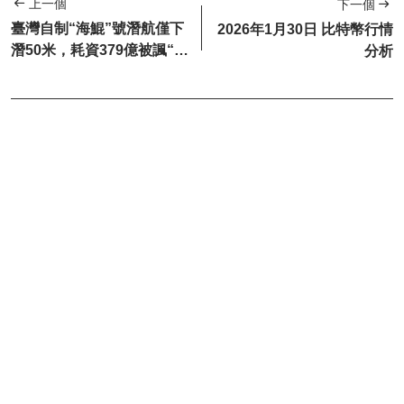
上一個
下一個
臺灣自制“海鯤”號潛航僅下
2026年1月30日 比特幣行情
潛50米，耗資379億被諷“淺
分析
水艇”“錢水艇”