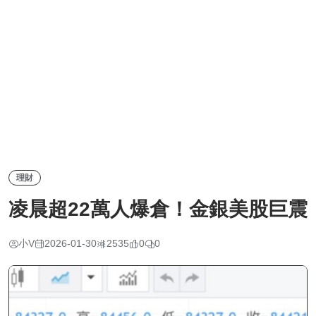
理財
凌晨超22萬人爆倉！金銀美股巨震
小V
2026-01-30
2535
0
0