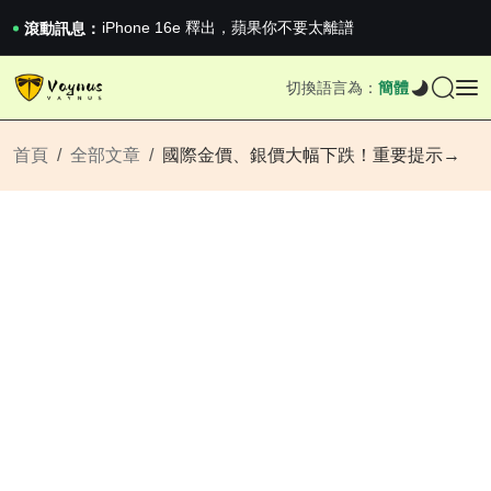
《巔峰守衛 Highguard》正式上線，官...
iPhone 16e 釋出，蘋果你不要太離譜
滾動訊息：
2026澳網男單收官：全滿貫對上全滿亞，德約...
《巔峰守衛 Highguard》正式上線，官...
切換語言為：
簡體
iPhone 16e 釋出，蘋果你不要太離譜
首頁
全部文章
國際金價、銀價大幅下跌！重要提示→