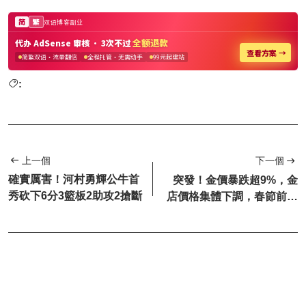
:
上一個
下一個
確實厲害！河村勇輝公牛首
突發！金價暴跌超9%，金
秀砍下6分3籃板2助攻2搶斷
店價格集體下調，春節前抄
底還是觀望？（2.2黃金快
訊）