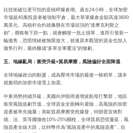
比技術破位更可怕的是槓桿爆倉潮。過去24小時，全球加密
市場超40萬投資者被強制平倉，最大單筆爆倉金額高達3600
萬美元。高槓杆合約就像懸在市場頭頂的“達摩克利斯之
劍”，價格每下跌一點，就會觸發一批止損單，進而引發新一
輪拋售，恐慌情緒被無限放大，就連原本觀望的資金也加入
拋售行列，最終釀成“多單全軍覆沒”的慘劇。
五、地緣亂局：衝突升級+貿易摩擦，風險偏好全面降溫
全球地緣政治的動盪，成為壓垮市場的最後一根稻草，讓本
就脆弱的加密市場雪上加霜。
中東局勢持續升級，美國向伊朗周邊增派航母打擊群，地區
衝突風險急劇升溫，全球資金全面轉向避險，高風險的加密
資產被率先拋棄；美歐貿易摩擦突然爆發，特朗普宣佈對
德、法、英等國徵收10%-25%關稅，全球貿易恐慌蔓延，風
險資產全線大跌，比特幣作為“風險資產中的風險資產”，自