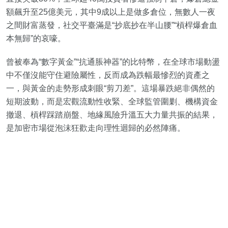
額飆升至25億美元，其中9成以上是做多倉位，無數人一夜
之間財富蒸發，社交平臺滿是“抄底抄在半山腰”“槓桿爆倉血
本無歸”的哀嚎。
曾被奉為“數字黃金”“抗通脹神器”的比特幣，在全球市場動盪
中不僅沒能守住避險屬性，反而成為跌幅最慘烈的資產之
一，與黃金的走勢形成刺眼“剪刀差”。這場暴跌絕非偶然的
短期波動，而是宏觀流動性收緊、全球監管圍剿、機構資金
撤退、槓桿踩踏崩盤、地緣風險升溫五大力量共振的結果，
是加密市場從泡沫狂歡走向理性迴歸的必然陣痛。