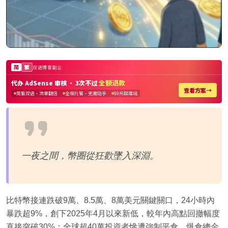
一夜之間，幣圈從狂歡墜入深淵。
比特幣接連跌破9萬、8.5萬、8萬美元關鍵關口，24小時內
暴跌超9%，創下2025年4月以來新低，較年內高點回撤幅度
直接突破30%；全球超40萬投資者慘遭強制平倉，爆倉總金