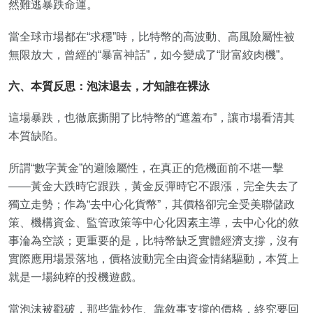
然難逃暴跌命運。
當全球市場都在“求穩”時，比特幣的高波動、高風險屬性被
無限放大，曾經的“暴富神話”，如今變成了“財富絞肉機”。
六、本質反思：泡沫退去，才知誰在裸泳
這場暴跌，也徹底撕開了比特幣的“遮羞布”，讓市場看清其
本質缺陷。
所謂“數字黃金”的避險屬性，在真正的危機面前不堪一擊
——黃金大跌時它跟跌，黃金反彈時它不跟漲，完全失去了
獨立走勢；作為“去中心化貨幣”，其價格卻完全受美聯儲政
策、機構資金、監管政策等中心化因素主導，去中心化的敘
事淪為空談；更重要的是，比特幣缺乏實體經濟支撐，沒有
實際應用場景落地，價格波動完全由資金情緒驅動，本質上
就是一場純粹的投機遊戲。
當泡沫被戳破，那些靠炒作、靠敘事支撐的價格，終究要回