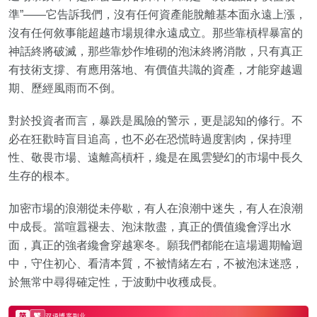
準”——它告訴我們，沒有任何資產能脫離基本面永遠上漲，
沒有任何敘事能超越市場規律永遠成立。那些靠槓桿暴富的
神話終將破滅，那些靠炒作堆砌的泡沫終將消散，只有真正
有技術支撐、有應用落地、有價值共識的資產，才能穿越週
期、歷經風雨而不倒。
對於投資者而言，暴跌是風險的警示，更是認知的修行。不
必在狂歡時盲目追高，也不必在恐慌時過度割肉，保持理
性、敬畏市場、遠離高槓杆，纔是在風雲變幻的市場中長久
生存的根本。
加密市場的浪潮從未停歇，有人在浪潮中迷失，有人在浪潮
中成長。當喧囂褪去、泡沫散盡，真正的價值纔會浮出水
面，真正的強者纔會穿越寒冬。願我們都能在這場週期輪迴
中，守住初心、看清本質，不被情緒左右，不被泡沫迷惑，
於無常中尋得確定性，于波動中收穫成長。