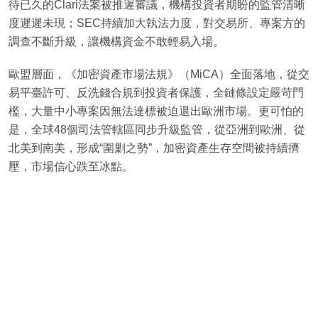
待已久的Clari法案被推遲審議，機構投資者期盼的監管清晰
度遲遲未現；SEC持續加大執法力度，對交易所、專案方的
調查不斷升級，讓機構資金不敢輕易入場。
歐盟層面，《加密資產市場法規》（MiCA）全面落地，從交
易平臺許可、反洗錢合規到投資者保護，全鏈條設定嚴苛門
檻，大量中小專案因無法達標被迫退出歐洲市場。更可怕的
是，全球48個司法管轄區同步升級監管，從亞洲到歐洲、從
北美到南美，形成“圍剿之勢”，加密資產生存空間被持續擠
壓，市場信心跌至冰點。