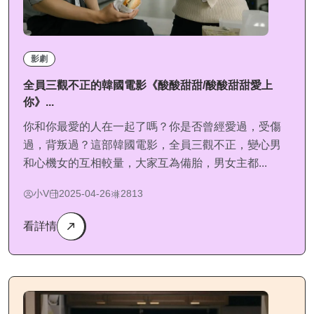
影劇
全員三觀不正的韓國電影《酸酸甜甜/酸酸甜甜愛上
你》...
你和你最愛的人在一起了嗎？你是否曾經愛過，受傷
過，背叛過？這部韓國電影，全員三觀不正，變心男
和心機女的互相較量，大家互為備胎，男女主都...
小V
2025-04-26
2813
看詳情