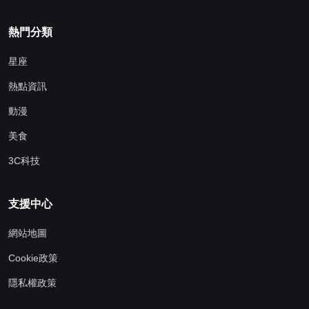
熱門分類
星座
熱點資訊
動漫
美食
3C科技
支援中心
網站地圖
Cookie政策
隱私權政策