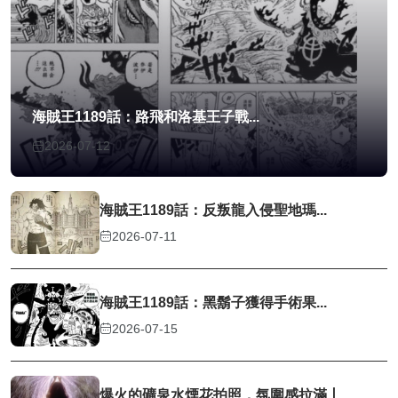
海賊王1189話：路飛和洛基王子戰...
2026-07-12
海賊王1189話：反叛龍入侵聖地瑪...
2026-07-11
海賊王1189話：黑鬍子獲得手術果...
2026-07-15
爆火的礦泉水煙花拍照，氛圍感拉滿丨...