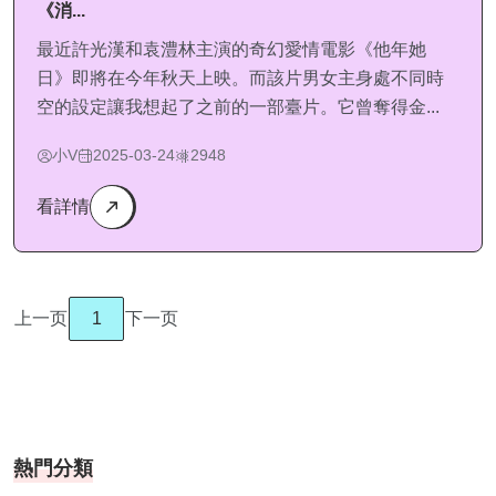
《消...
最近許光漢和袁澧林主演的奇幻愛情電影《他年她
日》即將在今年秋天上映。而該片男女主身處不同時
空的設定讓我想起了之前的一部臺片。它曾奪得金...
小V
2025-03-24
2948
看詳情
上一页
1
下一页
熱門分類