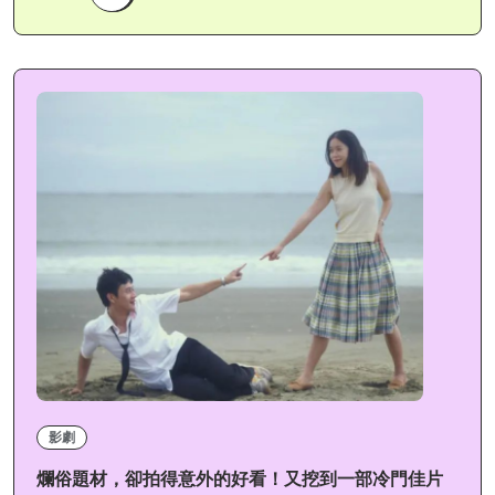
影劇
爛俗題材，卻拍得意外的好看！又挖到一部冷門佳片