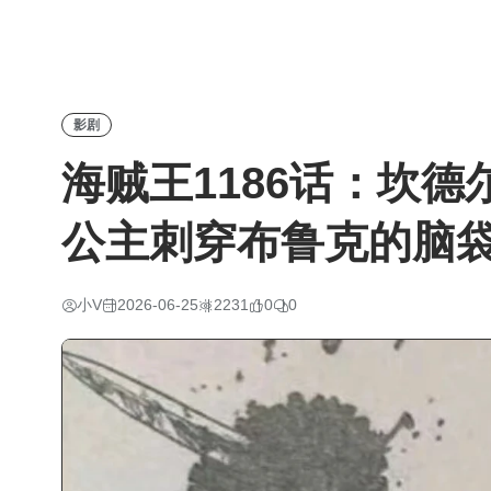
影剧
海贼王1186话：坎
公主刺穿布鲁克的脑
小V
2026-06-25
2231
0
0