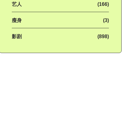
艺人
(166)
瘦身
(3)
影剧
(898)