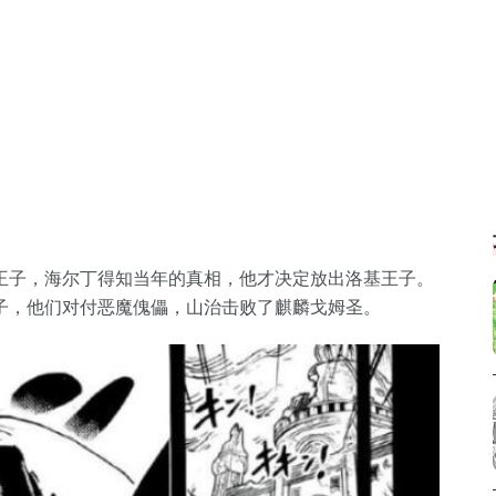
王子，海尔丁得知当年的真相，他才决定放出洛基王子。
子，他们对付恶魔傀儡，山治击败了麒麟戈姆圣。