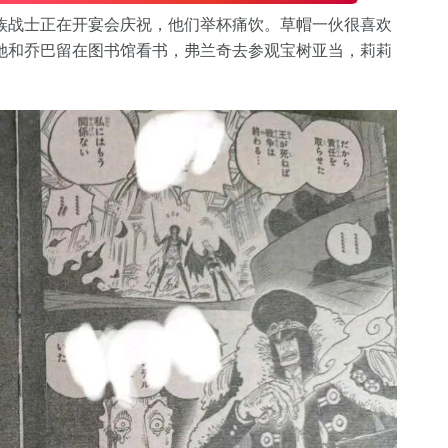
族战士正在开宴会庆祝，他们举杯痛饮。草帽一伙很喜欢
她和乔巴留在图书馆看书，弗兰奇去参观宝树亚当，莉莉