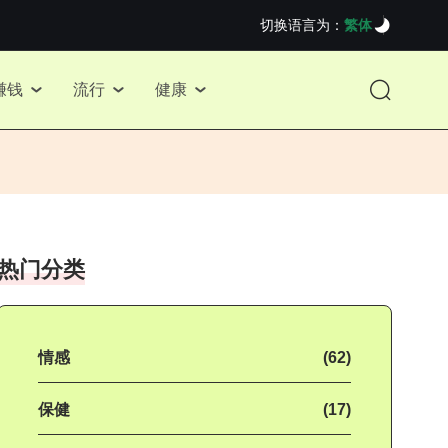
切换语言为：
繁体
赚钱
流行
健康
热门分类
情感
(62)
保健
(17)