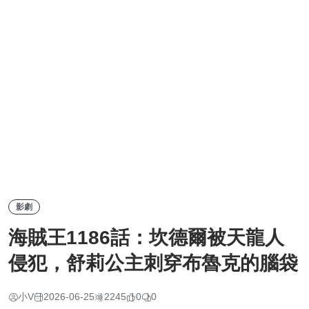
影劇
海賊王1186話：坎德爾被天龍人
侵犯，舒莉公主刺穿布魯克的腦袋
小V
2026-06-25
2245
0
0