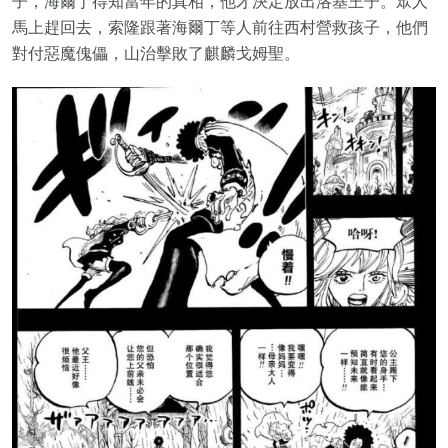
子，海爾丁得知當年的真相，他才決定放出洛基王子。眾人
馬上趕回去，索隆跟著海爾丁等人前往西村營救孩子，他們
對付惡魔傀儡，山治擊敗了麒麟戈姆聖。