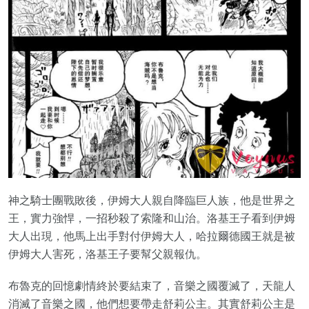
神之騎士團戰敗後，伊姆大人親自降臨巨人族，他是世界之
王，實力強悍，一招秒殺了索隆和山治。洛基王子看到伊姆
大人出現，他馬上出手對付伊姆大人，哈拉爾德國王就是被
伊姆大人害死，洛基王子要幫父親報仇。
布魯克的回憶劇情終於要結束了，音樂之國覆滅了，天龍人
消滅了音樂之國，他們想要帶走舒莉公主。其實舒莉公主是