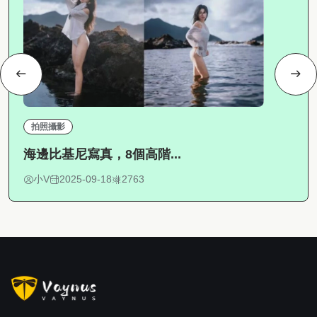
拍照攝影
海邊比基尼寫真，8個高階...
小V
2025-09-18
2763