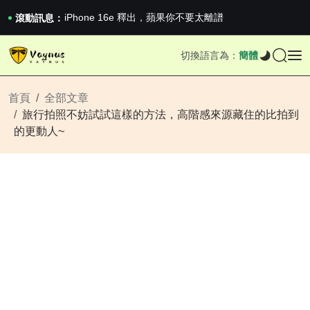
《巔峰守衛 Highguard》正式上線，官...
iPhone 16e 釋出，蘋果你不要太離譜
滾動訊息：
2026澳網男單收官：全滿貫對上全滿亞，德約...
《巔峰守衛 Highguard》正式上線，官...
切換語言為：
簡體
iPhone 16e 釋出，蘋果你不要太離譜
首頁
全部文章
旅行拍照不妨試試這樣的方法，高階感來源藏住的比拍到
的更動人~