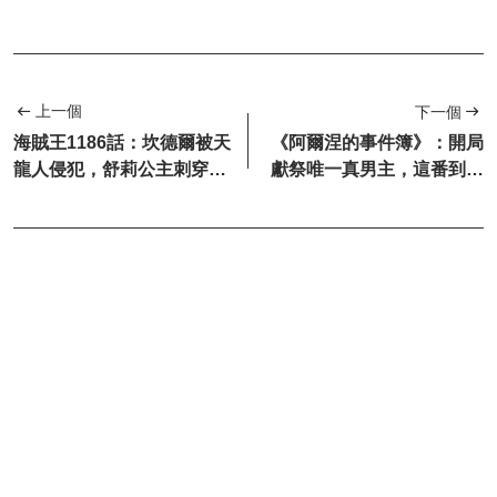
上一個
下一個
海賊王1186話：坎德爾被天
《阿爾涅的事件簿》：開局
龍人侵犯，舒莉公主刺穿布
獻祭唯一真男主，這番到底
魯克的腦袋
在作什麼妖？