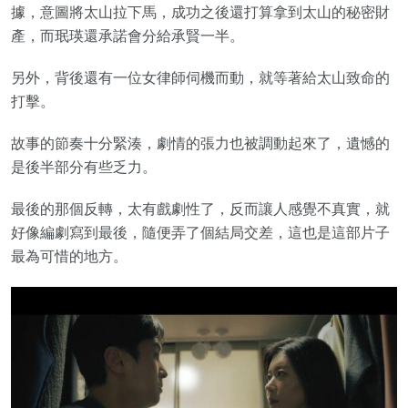
據，意圖將太山拉下馬，成功之後還打算拿到太山的秘密財
產，而珉瑛還承諾會分給承賢一半。
另外，背後還有一位女律師伺機而動，就等著給太山致命的
打擊。
故事的節奏十分緊湊，劇情的張力也被調動起來了，遺憾的
是後半部分有些乏力。
最後的那個反轉，太有戲劇性了，反而讓人感覺不真實，就
好像編劇寫到最後，隨便弄了個結局交差，這也是這部片子
最為可惜的地方。