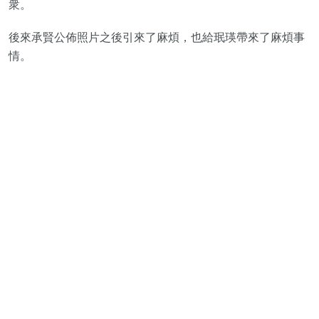
衆。
後來承賢公佈照片之後引來了麻煩，也給珉瑛帶來了麻煩事
情。