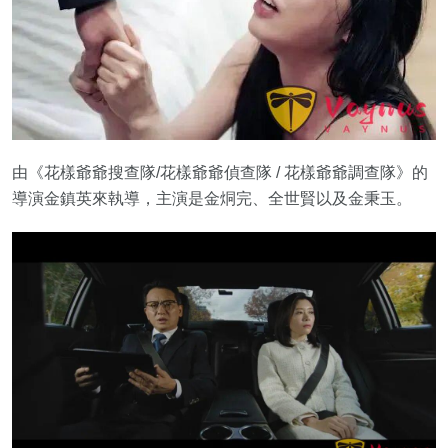
由《花樣爺爺搜查隊/花樣爺爺偵查隊 / 花樣爺爺調查隊》的
導演金鎮英來執導，主演是金烔完、全世賢以及金秉玉。