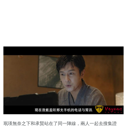
珉瑛無奈之下和承賢站在了同一陣線，兩人一起去搜集證