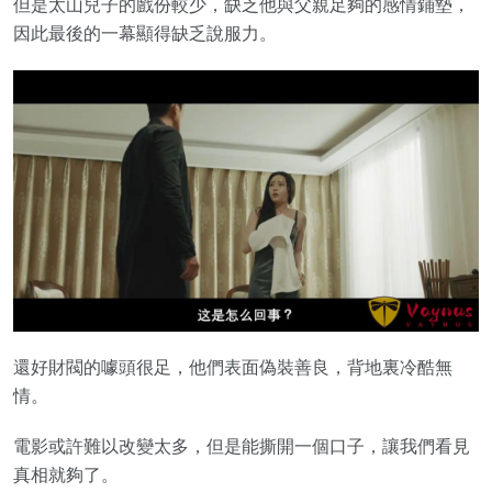
但是太山兒子的戲份較少，缺乏他與父親足夠的感情鋪墊，
因此最後的一幕顯得缺乏說服力。
還好財閥的噱頭很足，他們表面偽裝善良，背地裏冷酷無
情。
電影或許難以改變太多，但是能撕開一個口子，讓我們看見
真相就夠了。