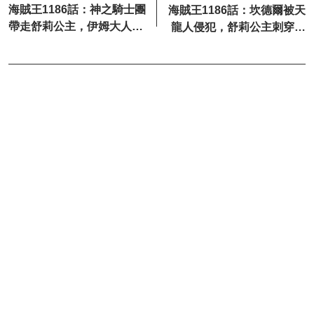
海賊王1186話：神之騎士團
海賊王1186話：坎德爾被天
帶走舒莉公主，伊姆大人再
龍人侵犯，舒莉公主刺穿布
次被擊飛
魯克的腦袋