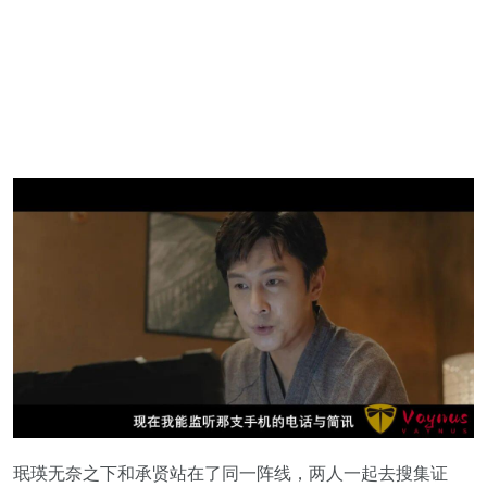
珉瑛无奈之下和承贤站在了同一阵线，两人一起去搜集证