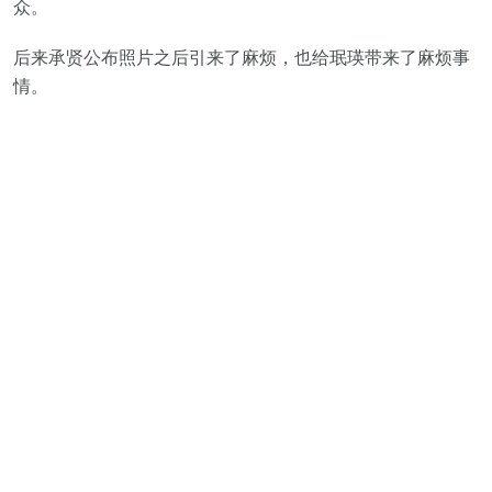
众。
后来承贤公布照片之后引来了麻烦，也给珉瑛带来了麻烦事
情。