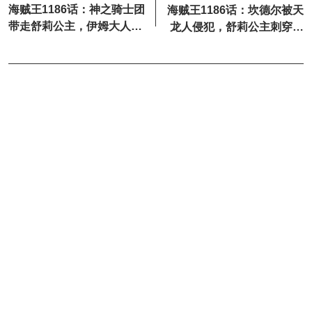
海贼王1186话：神之骑士团
海贼王1186话：坎德尔被天
带走舒莉公主，伊姆大人再
龙人侵犯，舒莉公主刺穿布
次被击飞
鲁克的脑袋