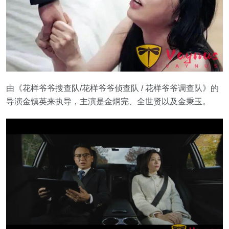
由《花样爷爷搜查队/花样爷爷侦查队 / 花样爷爷调查队》的
导演金镇英来执导，主演是金烔完、全世贤以及金秉玉。