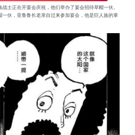
族战士正在开宴会庆祝，他们举办了宴会招待草帽一伙。
帽一伙，亚鲁鲁长老亲自过来参加宴会，他是巨人族的掌