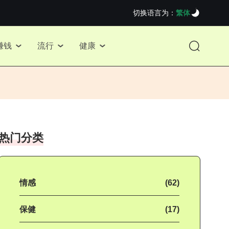
切换语言为：
繁体
赚钱
流行
健康
热门分类
情感
(62)
保健
(17)