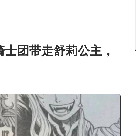
之骑士团带走舒莉公主，