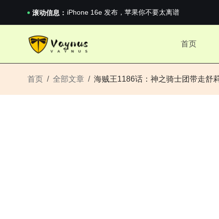
iPhone 16e 发布，苹果你不要太离谱
滚动信息：
2026澳网男单收官：全满贯对上全满亚，德约...
《巅峰守卫 Highguard》正式上线，官...
iPhone 16e 发布，苹果你不要太离谱
首页
首页
全部文章
海贼王1186话：神之骑士团带走