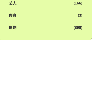
艺人
(166)
瘦身
(3)
影剧
(898)