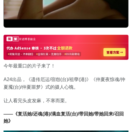
今年最重口的片子来了！
A24出品，《遗传厄运/宿怨(台)/祖孽(港)》《仲夏夜惊魂/仲
夏魇(台)/仲夏噩梦》式的摄人心魄。
让人看完头皮发麻，不寒而栗。
——《复活她/还魂(港)/满血复活(台)/带回她/带她回来/召回
她》