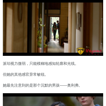
派珀视力微弱，只能模糊地感知轮廓和光线。
但她的其他感官异常敏锐。
她最先注意到的是那个沉默的男孩——奥利弗。