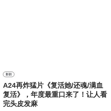
影剧
A24再炸猛片《复活她/还魂/满血
复活》，年度最重口来了！让人看
完头皮发麻