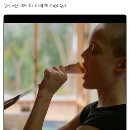
小V
2025-07-03
2991
0
0