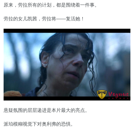
原来，劳拉所有的计划，都是围绕着一件事。
劳拉的女儿凯茜，劳拉将——复活她！
悬疑氛围的层层递进是本片最大的亮点。
派珀模糊视觉下对奥利弗的恐惧。