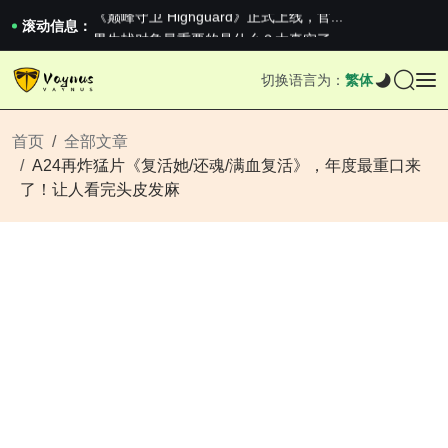
《巅峰守卫 Highguard》正式上线，官...
男生找对象最重要的是什么？太真实了
滚动信息：
2026澳网男单收官：全满贯对上全满亚，德约...
《巅峰守卫 Highguard》正式上线，官...
切换语言为：
繁体
男生找对象最重要的是什么？太真实了
2026澳网男单收官：全满贯对上全满亚，德约...
《巅峰守卫 Highguard》正式上线，官...
首页
全部文章
A24再炸猛片《复活她/还魂/满血复活》，年度最重口来
了！让人看完头皮发麻