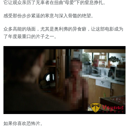
它让观众亲历了无辜者在扭曲“母爱”下的窒息挣扎。
感受那份步步紧逼的寒意与深入骨髓的绝望。
众多高能的场面，尤其是奥利弗的异食癖，让这部电影成为
了年度最重口的片子之一。
如果你喜欢恐怖片。