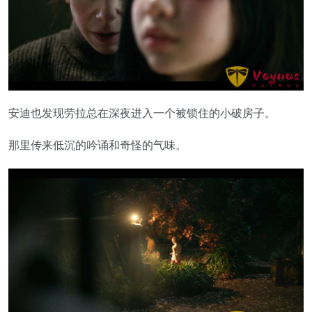
安迪也发现劳拉总在深夜进入一个被锁住的小破房子。
那里传来低沉的吟诵和奇怪的气味。