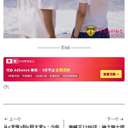
---------------- End --------------
:
上一个
下一个
从<龙珠>到<胆大党>：少年
海贼王1186话：神之骑士团