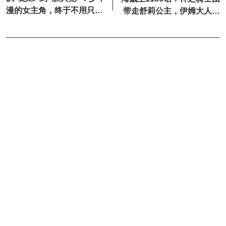
漫的女主角，终于不用只负
带走舒莉公主，伊姆大人再
责“发福利”了？
次被击飞