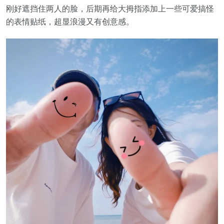
刚好遮挡住两人的脸，后期再给大拇指添加上一些可爱搞怪
的表情贴纸，超显浪漫又有创意感。