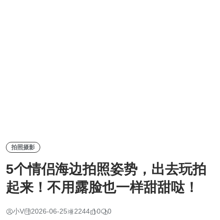
拍照摄影
5个情侣海边拍照姿势，出去玩拍
起来！不用露脸也一样甜甜哒！
小V
2026-06-25
2244
0
0