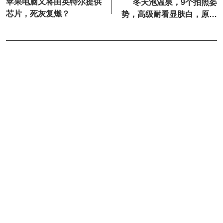
苹果电脑又将由英特尔提供
冬天泡温泉，9个拍照姿
芯片，死灰复燃？
势，高级耐看显肤白，原图
直出生动又唯美