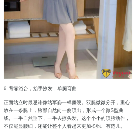
6. 背靠浴台，抬手撩发，单腿弯曲
正面站立时最忌讳像站军姿一样僵硬。双腿微微分开，重心
放在一条腿上，胯部自然向一侧顶出，形成一个微S型曲
线。一手自然垂下，一手去撩头发。这个小小的顶胯动作，
不仅能显腰细，还能让整个人看起来更加松弛、有范儿。