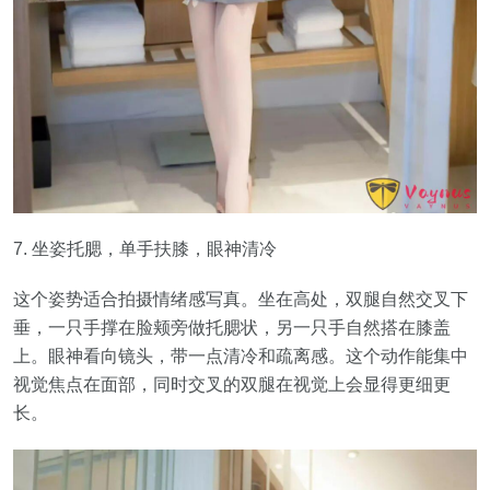
7. 坐姿托腮，单手扶膝，眼神清冷
这个姿势适合拍摄情绪感写真。坐在高处，双腿自然交叉下
垂，一只手撑在脸颊旁做托腮状，另一只手自然搭在膝盖
上。眼神看向镜头，带一点清冷和疏离感。这个动作能集中
视觉焦点在面部，同时交叉的双腿在视觉上会显得更细更
长。