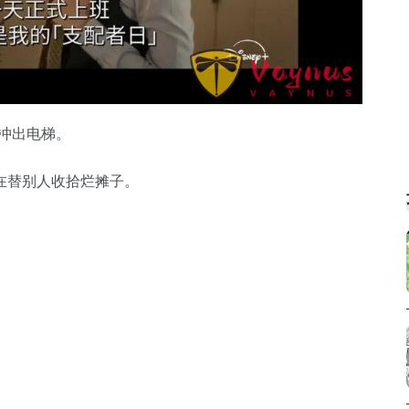
服冲出电梯。
在替别人收拾烂摊子。