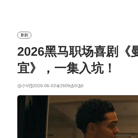
影剧
2026黑马职场喜剧《
宜》，一集入坑！
小V
2026-06-03
2609
0
0