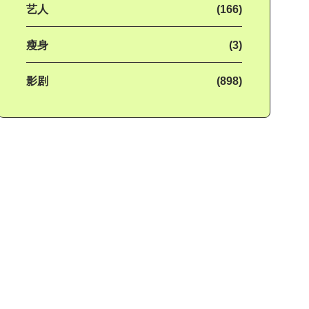
艺人
(166)
瘦身
(3)
影剧
(898)