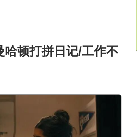
曼哈顿打拼日记/工作不