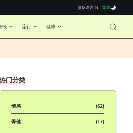
切换语言为：
繁体
赚钱
流行
健康
热门分类
情感
(62)
保健
(17)