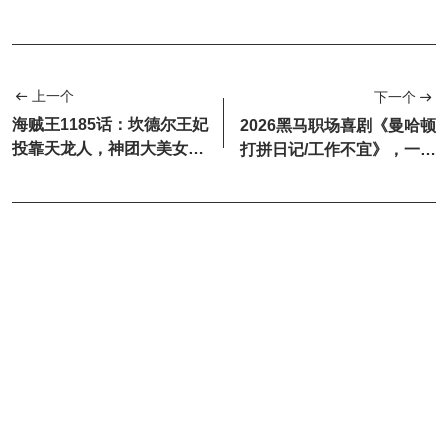
上一个
下一个
海贼王1185话：坎德尔王妃
2026黑马职场喜剧《曼哈顿
投靠天龙人，神团大美女登
打拼日记/工作不宜》，一集
场了
入坑！