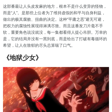
这部番最让人头皮发麻的地方，根本不是什么变异的怪物，
而是“人”。是那些上位者为了维持虚假的和平与自身利益，
做出的极其腐败、扭曲的决定。这种“平庸之恶”避无可避，
把权力的腐蚀性展现得淋漓尽致。而且这番发刀片毫不手
软，重要角色说没就没，每一集都看得人提心吊胆。万幸的
是，它的结局并没有一黑到底，而是给出了打破有毒循环的
希望，让人在致郁的尽头总算喘了口气。
《地狱少女》