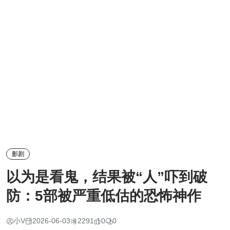
影剧
以为是看鬼，结果被“人”吓到破
防：5部被严重低估的恐怖神作
小V
2026-06-03
2291
0
0