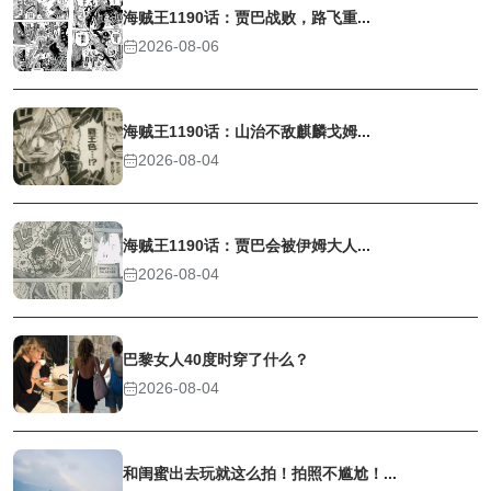
海贼王1190话：贾巴战败，路飞重...
2026-08-06
海贼王1190话：山治不敌麒麟戈姆...
2026-08-04
海贼王1190话：贾巴会被伊姆大人...
2026-08-04
巴黎女人40度时穿了什么？
2026-08-04
和闺蜜出去玩就这么拍！拍照不尴尬！...