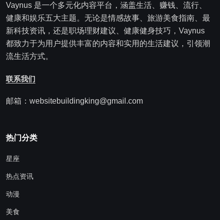
Vaynus 是一个多元化内容平台，涵盖生活、赚钱、流行、
健康和娱乐五大主题。无论是情感故事、旅游美食指南、最
新科技资讯，还是职场理财建议、健康健身技巧，Vaynus
都致力于为用户提供丰富的内容和实用的生活建议，引领潮
流生活方式。
联系我们
邮箱：websitebuildingking@gmail.com
热门分类
星座
热点资讯
动漫
美食