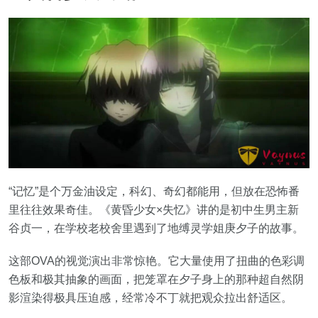
“记忆”是个万金油设定，科幻、奇幻都能用，但放在恐怖番
里往往效果奇佳。《黄昏少女×失忆》讲的是初中生男主新
谷贞一，在学校老校舍里遇到了地缚灵学姐庚夕子的故事。
这部OVA的视觉演出非常惊艳。它大量使用了扭曲的色彩调
色板和极其抽象的画面，把笼罩在夕子身上的那种超自然阴
影渲染得极具压迫感，经常冷不丁就把观众拉出舒适区。