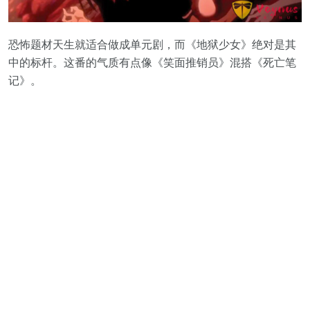
恐怖题材天生就适合做成单元剧，而《地狱少女》绝对是其
中的标杆。这番的气质有点像《笑面推销员》混搭《死亡笔
记》。