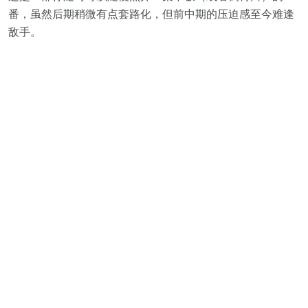
番，虽然后期稍微有点套路化，但前中期的压迫感至今难逢
敌手。