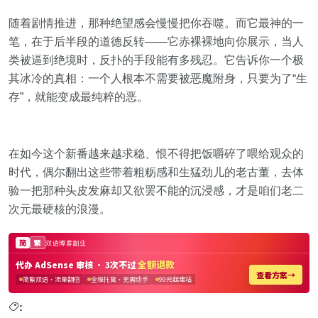
随着剧情推进，那种绝望感会慢慢把你吞噬。而它最神的一
笔，在于后半段的道德反转——它赤裸裸地向你展示，当人
类被逼到绝境时，反扑的手段能有多残忍。它告诉你一个极
其冰冷的真相：一个人根本不需要被恶魔附身，只要为了“生
存”，就能变成最纯粹的恶。
在如今这个新番越来越求稳、恨不得把饭嚼碎了喂给观众的
时代，偶尔翻出这些带着粗粝感和生猛劲儿的老古董，去体
验一把那种头皮发麻却又欲罢不能的沉浸感，才是咱们老二
次元最硬核的浪漫。
: