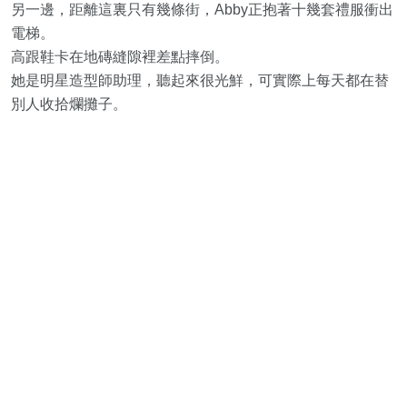
另一邊，距離這裏只有幾條街，Abby正抱著十幾套禮服衝出
電梯。
高跟鞋卡在地磚縫隙裡差點摔倒。
她是明星造型師助理，聽起來很光鮮，可實際上每天都在替
別人收拾爛攤子。