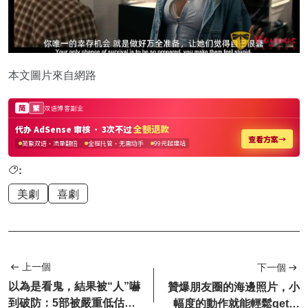
本文圖片來自網路
:
美劇
喜劇
上一個
下一個
以為是看鬼，結果被“人”嚇
贊爆朋友圈的海邊照片，小
到破防：5部被嚴重低估的
幅度的動作就能輕鬆get超