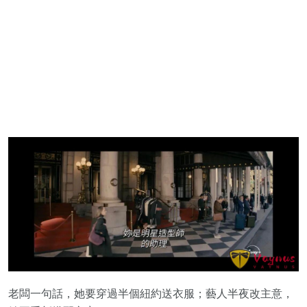
老闆一句話，她要穿過半個紐約送衣服；藝人半夜改主意，