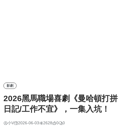
影劇
2026黑馬職場喜劇《曼哈頓打拼
日記/工作不宜》，一集入坑！
小V
2026-06-03
2628
0
0