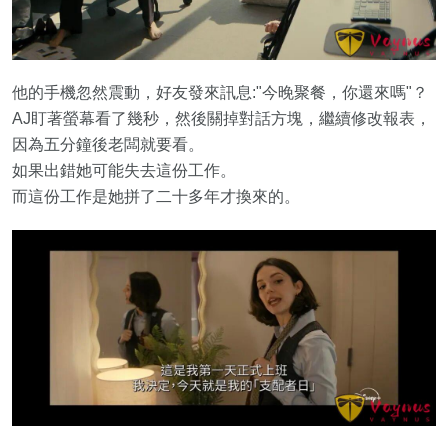
他的手機忽然震動，好友發來訊息:"今晚聚餐，你還來嗎"？
AJ盯著螢幕看了幾秒，然後關掉對話方塊，繼續修改報表，
因為五分鐘後老闆就要看。
如果出錯她可能失去這份工作。
而這份工作是她拼了二十多年才換來的。