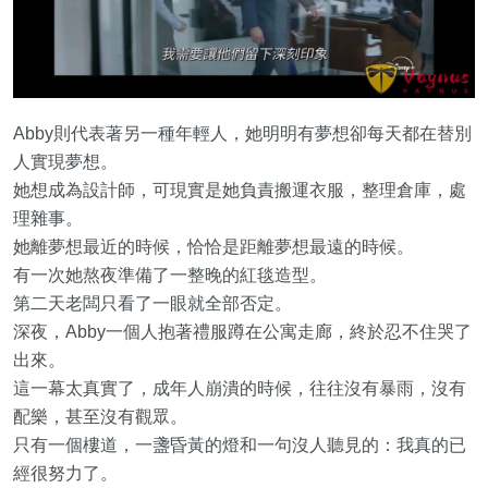
Abby則代表著另一種年輕人，她明明有夢想卻每天都在替別
人實現夢想。
她想成為設計師，可現實是她負責搬運衣服，整理倉庫，處
理雜事。
她離夢想最近的時候，恰恰是距離夢想最遠的時候。
有一次她熬夜準備了一整晚的紅毯造型。
第二天老闆只看了一眼就全部否定。
深夜，Abby一個人抱著禮服蹲在公寓走廊，終於忍不住哭了
出來。
這一幕太真實了，成年人崩潰的時候，往往沒有暴雨，沒有
配樂，甚至沒有觀眾。
只有一個樓道，一盞昏黃的燈和一句沒人聽見的：我真的已
經很努力了。