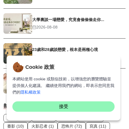
大學裏談一場戀愛，究竟會偷偷偷走你...
2026-08-08
23歲和28歲談戀愛，根本是兩種心境
2026-08-08
Cookie 政策
本網站使用 cookie 或類似技術，以增強您的瀏覽體驗並
追女生3個月沒追到，要不要繼續追？
提供個人化建議。 繼續使用我們的網站，即表示您同意我
2026-08-08
們的
隱私權政策
熱門標籤
接受
義大利 (32)
留學 (18)
情侶 (1)
許光漢 (1)
臺影 (10)
火影忍者 (1)
恐怖片 (72)
寫真 (11)