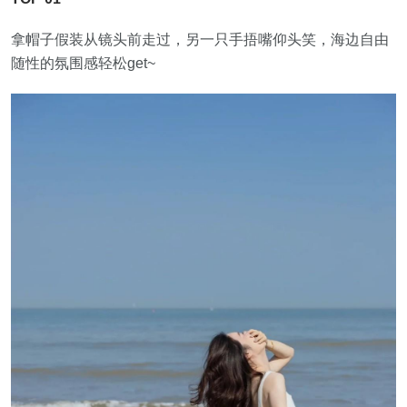
拿帽子假装从镜头前走过，另一只手捂嘴仰头笑，海边自由
随性的氛围感轻松get~