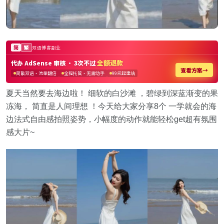
夏天当然要去海边啦！ 细软的白沙滩 ，碧绿到深蓝渐变的果
冻海， 简直是人间理想 ！今天给大家分享8个 一学就会的海
边法式自由感拍照姿势，小幅度的动作就能轻松get超有氛围
感大片~