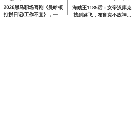
2026黑马职场喜剧《曼哈顿
海贼王1185话：女帝汉库克
打拼日记/工作不宜》，一集
找到路飞，布鲁克不敌神之
入坑！
骑士团