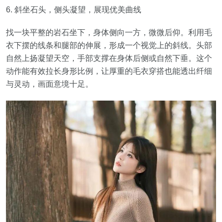
6. 斜坐石头，侧头凝望，展现优美曲线
找一块平整的岩石坐下，身体侧向一方，微微后仰。利用毛
衣下摆的线条和腿部的伸展，形成一个视觉上的斜线。头部
自然上扬凝望天空，手部支撑在身体后侧或自然下垂。这个
动作能有效拉长身形比例，让厚重的毛衣穿搭也能透出纤细
与灵动，画面意境十足。