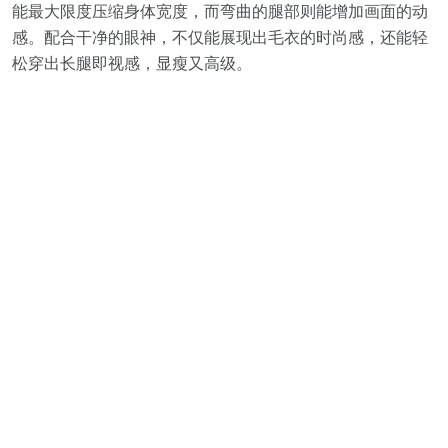
能最大限度压缩身体宽度，而弯曲的腿部则能增加画面的动
感。配合干净的眼神，不仅能展现出毛衣的时尚感，还能轻
松穿出长腿即视感，显瘦又高级。