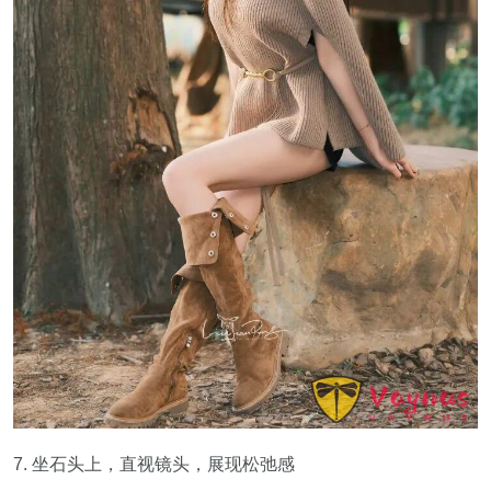
7. 坐石头上，直视镜头，展现松弛感