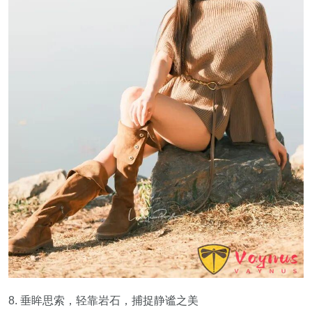
8. 垂眸思索，轻靠岩石，捕捉静谧之美