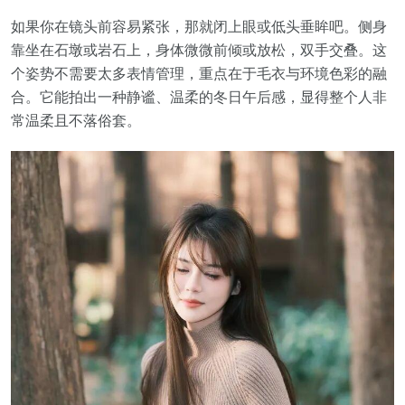
如果你在镜头前容易紧张，那就闭上眼或低头垂眸吧。侧身
靠坐在石墩或岩石上，身体微微前倾或放松，双手交叠。这
个姿势不需要太多表情管理，重点在于毛衣与环境色彩的融
合。它能拍出一种静谧、温柔的冬日午后感，显得整个人非
常温柔且不落俗套。