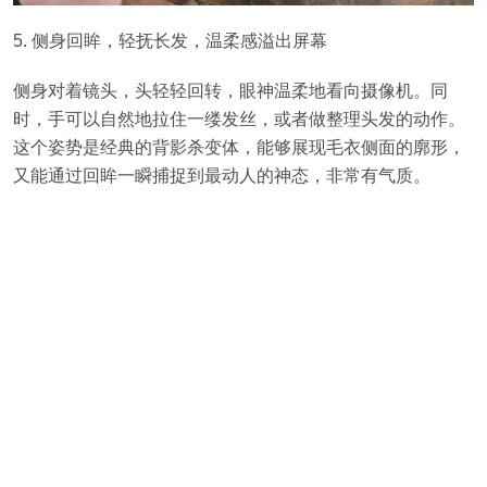
5. 侧身回眸，轻抚长发，温柔感溢出屏幕
侧身对着镜头，头轻轻回转，眼神温柔地看向摄像机。同
时，手可以自然地拉住一缕发丝，或者做整理头发的动作。
这个姿势是经典的背影杀变体，能够展现毛衣侧面的廓形，
又能通过回眸一瞬捕捉到最动人的神态，非常有气质。