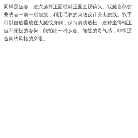
同样是坐姿，这次选择正面或斜正面直视镜头。双腿自然交
叠或者一前一后摆放，利用毛衣的束腰设计突出腰线。双手
可以自然垂放在大腿或身侧，保持肩膀放松。这种坐得端正
但不死板的姿势，能拍出一种从容、随性的贵气感，非常适
合简约风格的穿搭。