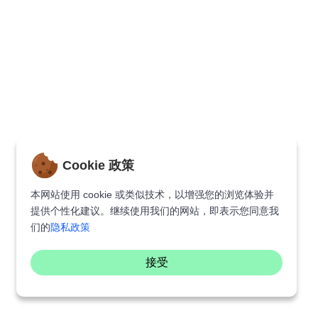
Cookie 政策
本网站使用 cookie 或类似技术，以增强您的浏览体验并
提供个性化建议。继续使用我们的网站，即表示您同意我
们的
隐私政策
接受