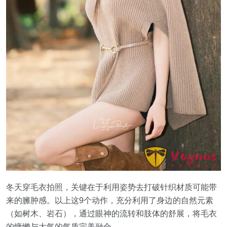
冬天穿毛衣拍照，关键在于利用姿势去打破针织材质可能带
来的臃肿感。以上这9个动作，充分利用了身边的自然元素
（如树木、岩石），通过眼神的流转和肢体的舒展，将毛衣
的慵懒与大气的气质完美融合。