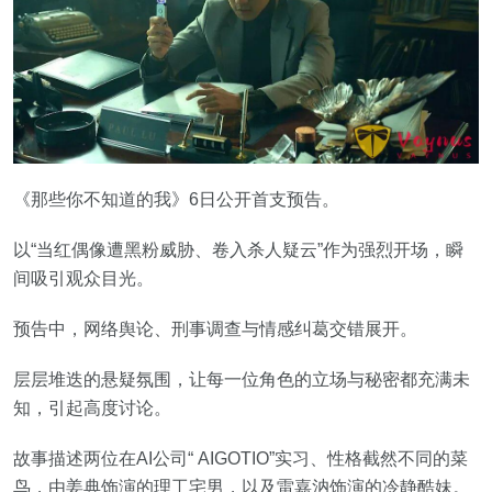
《那些你不知道的我》6日公开首支预告。
以“当红偶像遭黑粉威胁、卷入杀人疑云”作为强烈开场，瞬
间吸引观众目光。
预告中，网络舆论、刑事调查与情感纠葛交错展开。
层层堆迭的悬疑氛围，让每一位角色的立场与秘密都充满未
知，引起高度讨论。
故事描述两位在AI公司“ AIGOTIO”实习、性格截然不同的菜
鸟，由姜典饰演的理工宅男，以及雷嘉汭饰演的冷静酷妹。