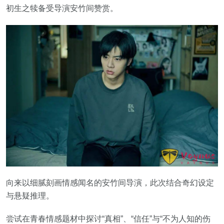
初生之犊备受导演安竹间赞赏。
向来以细腻刻画情感闻名的安竹间导演，此次结合奇幻设定
与悬疑推理。
尝试在青春情感题材中探讨“真相”、“信任”与“不为人知的伤