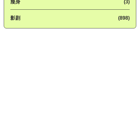
瘦身
(3)
影剧
(898)