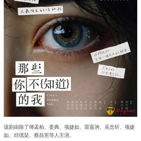
该剧由除了傅孟柏、姜典、项婕如、雷嘉汭、吴念轩、项婕
如、邱偲琹、蔡昌宪等人主演。