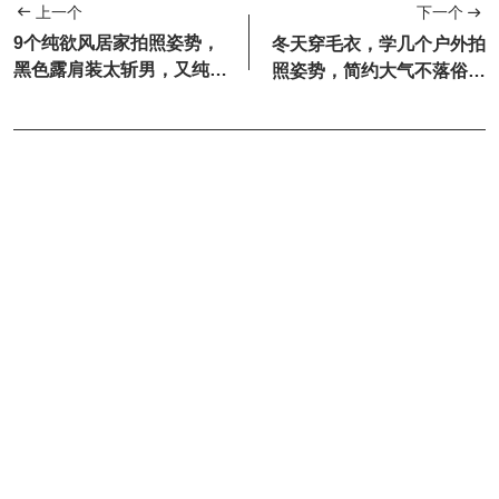
上一个
下一个
9个纯欲风居家拍照姿势，
冬天穿毛衣，学几个户外拍
黑色露肩装太斩男，又纯又
照姿势，简约大气不落俗，
欲让人心动
慵懒随性显气质