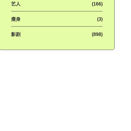
艺人
(166)
瘦身
(3)
影剧
(898)