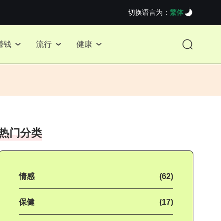
切换语言为：
繁体
赚钱
流行
健康
热门分类
情感
(62)
保健
(17)