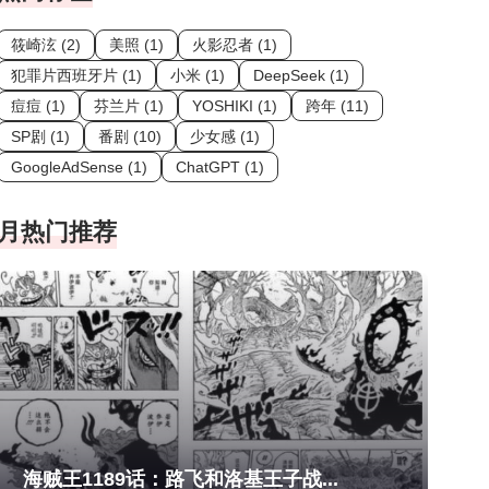
筱崎泫 (2)
美照 (1)
火影忍者 (1)
犯罪片西班牙片 (1)
小米 (1)
DeepSeek (1)
痘痘 (1)
芬兰片 (1)
YOSHIKI (1)
跨年 (11)
SP剧 (1)
番剧 (10)
少女感 (1)
GoogleAdSense (1)
ChatGPT (1)
月热门推荐
海贼王1189话：路飞和洛基王子战...