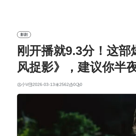
影剧
刚开播就9.3分！这
风捉影》，建议你半
小V
2026-03-13
2562
0
0