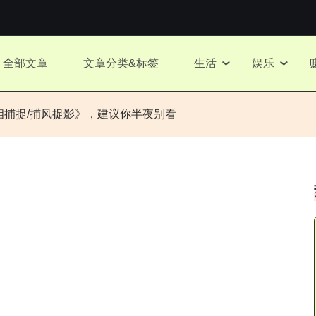
全部文章
文章分类&标签
生活
娱乐
相捕捉/捕风捉影》，建议你半夜别看