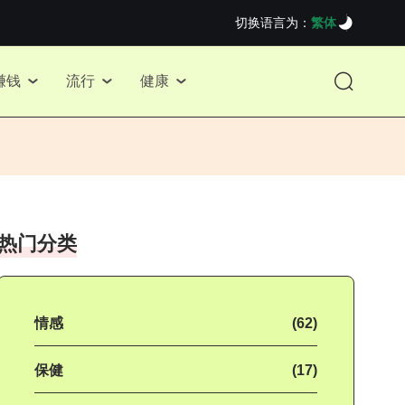
切换语言为：
繁体
赚钱
流行
健康
热门分类
情感
(62)
保健
(17)