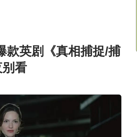
部爆款英剧《真相捕捉/捕
夜别看