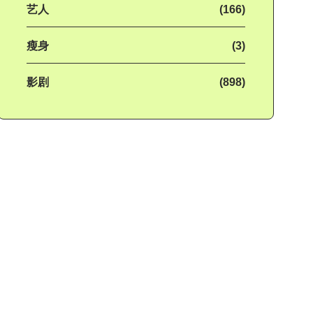
艺人
(166)
瘦身
(3)
影剧
(898)